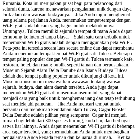
Rumania. Kota ini merupakan pusat bagi para pelancong dari
seluruh dunia, karena menawarkan pengalaman unik dengan daya
tarik alam dan warisan budayanya. Jika Anda ingin menghemat
uang selama perjalanan Anda, menemukan tempat-tempat dengan
Wi-Fi gratis adalah cara yang bagus untuk melakukannya.
Untungnya, Tulcea memiliki sejumlah tempat di mana Anda dapat
terhubung ke internet tanpa biaya. Salah satu cara terbaik untuk
menemukan Wi-Fi gratis adalah dengan menggunakan peta Wi-Fi.
Peta-peta ini tersedia secara luas secara online dan dapat membantu
Anda menemukan tempat-tempat Wi-Fi gratis di Tulcea. Beberapa
tempat paling populer dengan Wi-Fi gratis di Tulcea termasuk kafe,
restoran, hotel, dan ruang publik seperti taman dan perpustakaan.
Museum Sejarah Alam Delta Danube dan Istana Budaya Tulcea
adalah dua tempat paling populer untuk dikunjungi di kota ini.
Museum-museum ini menawarkan wawasan tentang warisan
sejarah, budaya, dan alam daerah tersebut. Anda juga dapat
menemukan Wi-Fi gratis di museum-museum ini, yang dapat
menjadi cara yang baik untuk menghemat uang dan tetap terhubung
saat menjelajahi pameran. Jika Anda mencari tempat untuk
bersantai dan menikmati keindahan alam Tulcea, Cagar Biosfer
Delta Danube adalah pilihan yang sempurna. Cagar ini menjadi
rumah bagi lebih dari 300 spesies burung, kuda liar, dan berbagai
satwa liar lainnya. Anda dapat menemukan Wi-Fi gratis di beberapa
area cagar tersebut, yang memudahkan Anda untuk membagikan
pengalaman Anda kepada teman dan keluarga di rumah. Ketika