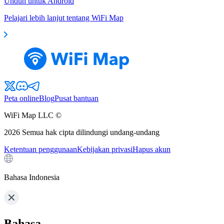
Unduh untuk Android
Pelajari lebih lanjut tentang WiFi Map
Peta online
Blog
Pusat bantuan
WiFi Map LLC ©
2026
Semua hak cipta dilindungi undang-undang
Ketentuan penggunaan
Kebijakan privasi
Hapus akun
Bahasa Indonesia
Bahasa