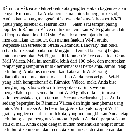
Râmnicu Vâlcea adalah sebuah kota yang terletak di bagian selatan-
tengah Romania. Jika Anda berencana untuk bepergian ke sini,
Anda akan senang mengetahui bahwa ada banyak hotspot Wi-Fi
gratis yang tersebar di seluruh kota. Salah satu tempat paling
populer di Râmnicu Vâlcea untuk menemukan Wi-Fi gratis adalah
di Perpustakaan lokal. Di sini, Anda bisa meminjam buku,
menggunakan komputer, dan memanfaatkan Wi-Fi gratis.
Perpustakaan terletak di Strada Alexandru Lahovary, dan buka
setiap hari kecuali pada hari Minggu. Tempat lain yang bagus
untuk menemukan Wi-Fi gratis di Râmnicu Vâlcea adalah di Grand
Mall Vâlcea. Mall ini memiliki lebih dari 100 toko, dan merupakan
tempat yang sempurna untuk berhemat saat berbelanja, sambil tetap
terhubung. Anda bisa menemukan kata sandi Wi-Fi yang
ditampilkan di area utama mall. Jika Anda mencari peta Wi-Fi
yang lebih komprehensif di Râmnicu Vâlcea, maka Anda bisa
mengunjungi situs web wi-fi-freespot.com. Situs web ini
menyediakan peta semua hotspot Wi-Fi gratis di kota, termasuk
kafe, perpustakaan, dan taman. Secara keseluruhan, jika Anda
sedang bepergian ke Râmnicu Vâlcea dan ingin menghemat uang
untuk Wi-Fi, maka Anda beruntung. Ada banyak hotspot Wi-Fi
gratis yang tersedia di seluruh kota, yang memungkinkan Anda tetap
terhubung tanpa menguras kantong. Apakah Anda di perpustakaan
atau di mall, Anda dapat dengan mudah menemukan tempat untuk
terhubung ke internet dan menjaga komunikasi dengan teman dan