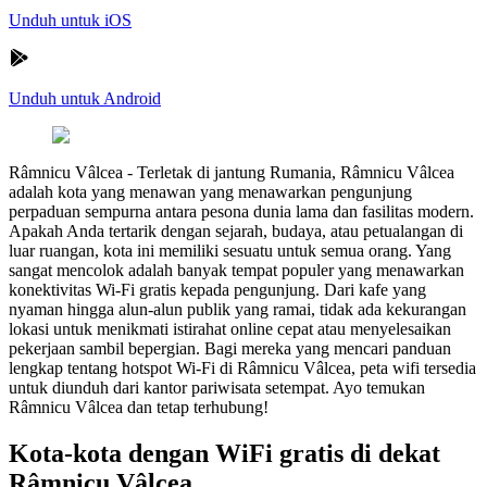
Unduh untuk iOS
Unduh untuk Android
Râmnicu Vâlcea
-
Terletak di jantung Rumania, Râmnicu Vâlcea
adalah kota yang menawan yang menawarkan pengunjung
perpaduan sempurna antara pesona dunia lama dan fasilitas modern.
Apakah Anda tertarik dengan sejarah, budaya, atau petualangan di
luar ruangan, kota ini memiliki sesuatu untuk semua orang. Yang
sangat mencolok adalah banyak tempat populer yang menawarkan
konektivitas Wi-Fi gratis kepada pengunjung. Dari kafe yang
nyaman hingga alun-alun publik yang ramai, tidak ada kekurangan
lokasi untuk menikmati istirahat online cepat atau menyelesaikan
pekerjaan sambil bepergian. Bagi mereka yang mencari panduan
lengkap tentang hotspot Wi-Fi di Râmnicu Vâlcea, peta wifi tersedia
untuk diunduh dari kantor pariwisata setempat. Ayo temukan
Râmnicu Vâlcea dan tetap terhubung!
Kota-kota dengan WiFi gratis di dekat
Râmnicu Vâlcea