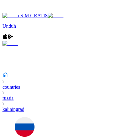
eSIM GRATIS
Unduh
countries
russia
kaliningrad