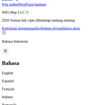
Peta online
Blog
Pusat bantuan
WiFi Map LLC ©
2026
Semua hak cipta dilindungi undang-undang
Ketentuan penggunaan
Kebijakan privasi
Hapus akun
Bahasa Indonesia
Bahasa
English
Español
Français
Italiano
Português