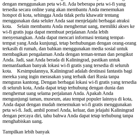
dengan menggunakan peta wi-fi. Ada beberapa peta wi-fi yang
tersedia secara online yang akan membantu Anda menemukan
hotspot di kota, sehingga Anda tidak perlu khawatir tentang
menggunakan data seluler Anda saat menjelajahi berbagai atraksi
kota. Selain membantu Anda menghemat uang, memiliki akses ke
wi-fi gratis juga dapat membuat perjalanan Anda lebih
menyenangkan. Anda dapat mencari informasi tentang tempat-
tempat yang Anda kunjungi, tetap berhubungan dengan orang-orang
terkasih di rumah, dan bahkan menggunakan media sosial untuk
membagikan pengalaman Anda dengan teman-teman dan pengikut
Anda. Jadi, saat Anda berada di Kaliningrad, pastikan untuk
memanfaatkan banyak lokasi wi-fi gratis yang tersedia di seluruh
kota. Kesimpulannya, Kaliningrad adalah destinasi fantastis bagi
mereka yang ingin merasakan yang terbaik dari Rusia tanpa
menguras kantong. Dengan berbagai lokasi wi-fi gratis yang tersedia
di seluruh kota, Anda dapat tetap terhubung dengan dunia dan
menghemat uang selama perjalanan Anda. Apakah Anda
mengunjungi taman, museum, atau tempat populer lainnya di kota,
Anda dapat dengan mudah menemukan wi-fi gratis menggunakan
peta wi-fi. Jadi, ambil ponsel Anda, keluar, dan jelajahi Kaliningrad
dengan percaya diri, tahu bahwa Anda dapat tetap terhubung tanpa
menghabiskan uang.
Tampilkan lebih banyak