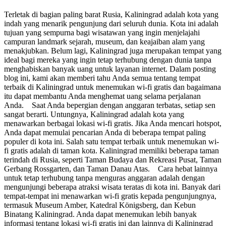
Terletak di bagian paling barat Rusia, Kaliningrad adalah kota yang
indah yang menarik pengunjung dari seluruh dunia. Kota ini adalah
tujuan yang sempurna bagi wisatawan yang ingin menjelajahi
campuran landmark sejarah, museum, dan keajaiban alam yang
menakjubkan. Belum lagi, Kaliningrad juga merupakan tempat yang
ideal bagi mereka yang ingin tetap terhubung dengan dunia tanpa
menghabiskan banyak uang untuk layanan internet. Dalam posting
blog ini, kami akan memberi tahu Anda semua tentang tempat
terbaik di Kaliningrad untuk menemukan wi-fi gratis dan bagaimana
itu dapat membantu Anda menghemat uang selama perjalanan
Anda. Saat Anda bepergian dengan anggaran terbatas, setiap sen
sangat berarti. Untungnya, Kaliningrad adalah kota yang
menawarkan berbagai lokasi wi-fi gratis. Jika Anda mencari hotspot,
Anda dapat memulai pencarian Anda di beberapa tempat paling
populer di kota ini. Salah satu tempat terbaik untuk menemukan wi-
fi gratis adalah di taman kota. Kaliningrad memiliki beberapa taman
terindah di Rusia, seperti Taman Budaya dan Rekreasi Pusat, Taman
Gerbang Rossgarten, dan Taman Danau Atas. Cara hebat lainnya
untuk tetap terhubung tanpa menguras anggaran adalah dengan
mengunjungi beberapa atraksi wisata teratas di kota ini. Banyak dari
tempat-tempat ini menawarkan wi-fi gratis kepada pengunjungnya,
termasuk Museum Amber, Katedral Königsberg, dan Kebun
Binatang Kaliningrad. Anda dapat menemukan lebih banyak
informasi tentang lokasi wi-fi gratis ini dan lainnya di Kaliningrad