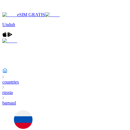
eSIM GRATIS
Unduh
countries
russia
barnaul