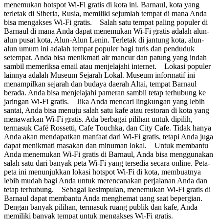
menemukan hotspot Wi-Fi gratis di kota ini. Barnaul, kota yang
terletak di Siberia, Rusia, memiliki sejumlah tempat di mana Anda
bisa mengakses Wi-Fi gratis. Salah satu tempat paling populer di
Barnaul di mana Anda dapat menemukan Wi-Fi gratis adalah alun-
alun pusat kota, Alun-Alun Lenin. Terletak di jantung kota, alun-
alun umum ini adalah tempat populer bagi turis dan penduduk
setempat. Anda bisa menikmati air mancur dan patung yang indah
sambil memeriksa email atau menjelajahi internet. Lokasi populer
lainnya adalah Museum Sejarah Lokal. Museum informatif ini
menampilkan sejarah dan budaya daerah Altai, tempat Barnaul
berada. Anda bisa menjelajahi pameran sambil tetap terhubung ke
jaringan Wi-Fi gratis. Jika Anda mencari lingkungan yang lebih
santai, Anda bisa menuju salah satu kafe atau restoran di kota yang
menawarkan Wi-Fi gratis. Ada berbagai pilihan untuk dipilih,
termasuk Café Rossetti, Cafe Touchka, dan City Cafe. Tidak hanya
Anda akan mendapatkan manfaat dari Wi-Fi gratis, tetapi Anda juga
dapat menikmati masakan dan minuman lokal. Untuk membantu
Anda menemukan Wi-Fi gratis di Barnaul, Anda bisa menggunakan
salah satu dari banyak peta Wi-Fi yang tersedia secara online. Peta-
peta ini menunjukkan lokasi hotspot Wi-Fi di kota, membuatnya
lebih mudah bagi Anda untuk merencanakan perjalanan Anda dan
tetap terhubung. Sebagai kesimpulan, menemukan Wi-Fi gratis di
Barnaul dapat membantu Anda menghemat uang saat bepergian.
Dengan banyak pilihan, termasuk ruang publik dan kafe, Anda
memiliki banyak tempat untuk mengakses Wi-Fi gratis.