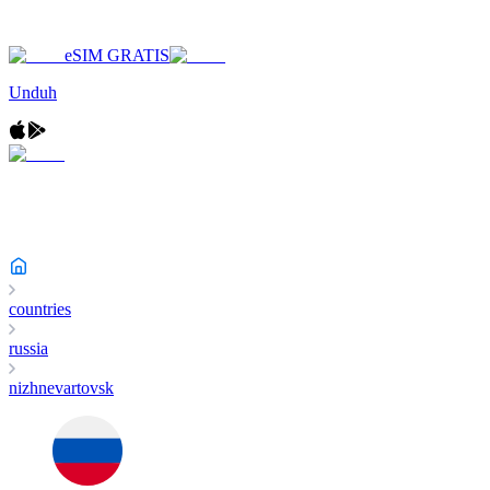
eSIM GRATIS
Unduh
countries
russia
nizhnevartovsk