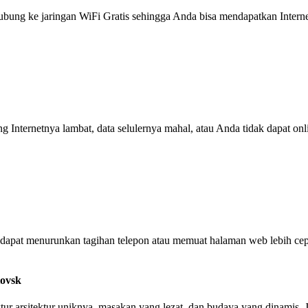
g ke jaringan WiFi Gratis sehingga Anda bisa mendapatkan Internet 
ng Internetnya lambat, data selulernya mahal, atau Anda tidak dapat on
dapat menurunkan tagihan telepon atau memuat halaman web lebih cep
tovsk
ktur arsitektur uniknya, masakan yang lezat, dan budaya yang dinamis.