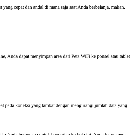
yang cepat dan andal di mana saja saat Anda berbelanja, makan,
line, Anda dapat menyimpan area dari Peta WiFi ke ponsel atau tablet
at pada koneksi yang lambat dengan mengurangi jumlah data yang
 Jika Anda berencana untuk bepergian ke kota ini, Anda harus merasa