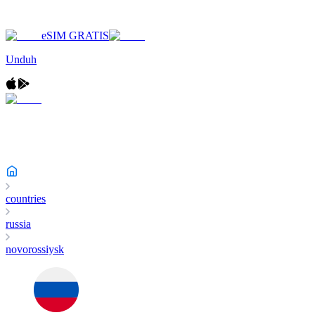
eSIM GRATIS
Unduh
countries
russia
novorossiysk