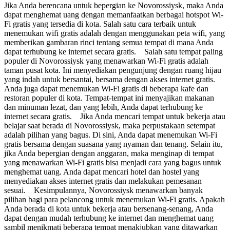
Jika Anda berencana untuk bepergian ke Novorossiysk, maka Anda
dapat menghemat uang dengan memanfaatkan berbagai hotspot Wi-
Fi gratis yang tersedia di kota. Salah satu cara terbaik untuk
menemukan wifi gratis adalah dengan menggunakan peta wifi, yang
memberikan gambaran rinci tentang semua tempat di mana Anda
dapat terhubung ke internet secara gratis. Salah satu tempat paling
populer di Novorossiysk yang menawarkan Wi-Fi gratis adalah
taman pusat kota. Ini menyediakan pengunjung dengan ruang hijau
yang indah untuk bersantai, bersama dengan akses internet gratis.
Anda juga dapat menemukan Wi-Fi gratis di beberapa kafe dan
restoran populer di kota. Tempat-tempat ini menyajikan makanan
dan minuman lezat, dan yang lebih, Anda dapat terhubung ke
internet secara gratis. Jika Anda mencari tempat untuk bekerja atau
belajar saat berada di Novorossiysk, maka perpustakaan setempat
adalah pilihan yang bagus. Di sini, Anda dapat menemukan Wi-Fi
gratis bersama dengan suasana yang nyaman dan tenang. Selain itu,
jika Anda bepergian dengan anggaran, maka menginap di tempat
yang menawarkan Wi-Fi gratis bisa menjadi cara yang bagus untuk
menghemat uang. Anda dapat mencari hotel dan hostel yang
menyediakan akses internet gratis dan melakukan pemesanan
sesuai. Kesimpulannya, Novorossiysk menawarkan banyak
pilihan bagi para pelancong untuk menemukan Wi-Fi gratis. Apakah
Anda berada di kota untuk bekerja atau bersenang-senang, Anda
dapat dengan mudah terhubung ke internet dan menghemat uang
sambil menikmati beberapa tempat menakjubkan yang ditawarkan