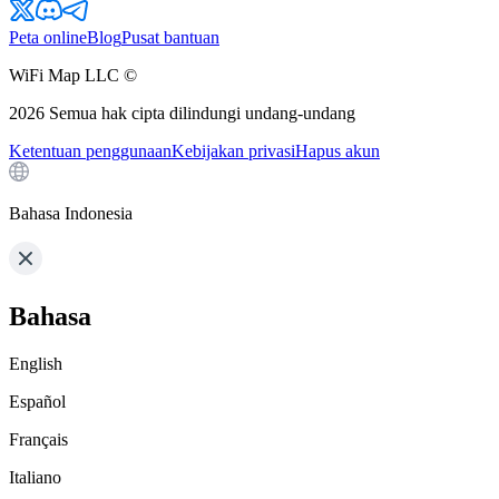
Peta online
Blog
Pusat bantuan
WiFi Map LLC ©
2026
Semua hak cipta dilindungi undang-undang
Ketentuan penggunaan
Kebijakan privasi
Hapus akun
Bahasa Indonesia
Bahasa
English
Español
Français
Italiano