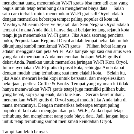
menghemat uang, menemukan Wi-Fi gratis bisa menjadi cara yang
bagus untuk tetap terhubung dan menghemat biaya data. Salah
satu cara terbaik untuk menemukan Wi-Fi gratis di Oryol adalah
dengan memeriksa beberapa tempat paling populer di kota ini.
Misalnya, Museum-Reserve Sejarah dan Seni Negara Oryol adalah
tempat di mana Anda tidak hanya dapat belajar tentang sejarah kota
tetapi juga menemukan Wi-Fi gratis. Jika Anda seorang pencinta
buku, Perpustakaan Regional Oryol adalah tempat hebat lain untuk
dikunjungi sambil menikmati Wi-Fi gratis. Pilihan hebat lainnya
adalah menggunakan peta Wi-Fi. Ada banyak aplikasi dan situs web
yang dapat membantu Anda menemukan hotspot Wi-Fi gratis di
dekat Anda. Pastikan untuk memeriksa jaringan Wi-Fi Kota Oryol.
Ini menyediakan Wi-Fi gratis di pusat kota, sehingga Anda dapat
dengan mudah tetap terhubung saat menjelajahi kota. Selain itu,
jika Anda mencari kedai kopi untuk bersantai dan menyelesaikan
pekerjaan, periksa Coffee & Books. Tempat yang nyaman ini tidak
hanya menawarkan Wi-Fi gratis tetapi juga memiliki pilihan buku
yang hebat, kopi yang enak, dan kue-kue. Secara keseluruhan,
menemukan Wi-Fi gratis di Oryol sangat mudah jika Anda tahu di
mana mencarinya. Dengan memeriksa beberapa tempat paling
populer di kota atau menggunakan peta Wi-Fi, Anda dapat tetap
terhubung dan menghemat uang pada biaya data. Jadi, jangan lupa
untuk tetap terhubung sambil menikmati keindahan Oryol.
Tampilkan lebih banyak