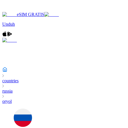
eSIM GRATIS
Unduh
countries
russia
oryol