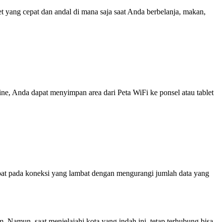
yang cepat dan andal di mana saja saat Anda berbelanja, makan,
line, Anda dapat menyimpan area dari Peta WiFi ke ponsel atau tablet
at pada koneksi yang lambat dengan mengurangi jumlah data yang
. Namun, saat menjelajahi kota yang indah ini, tetap terhubung bisa