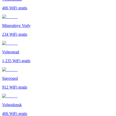
406
WiFi gratis
Mineralnye Vody
234
WiFi gratis
Volgograd
1,235
WiFi gratis
Stavropol
912
WiFi gratis
Volgodonsk
406
WiFi gratis