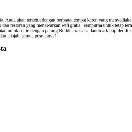
, Anda akan terkejut dengan berbagai tempat keren yang menyediakan w
r dan restoran yang menawarkan wifi gratis - sempurna untuk tetap te
atan untuk selfie dengan patung Buddha raksasa, landmark populer di ko
 dan jelajahi semua pesonanya!
sta