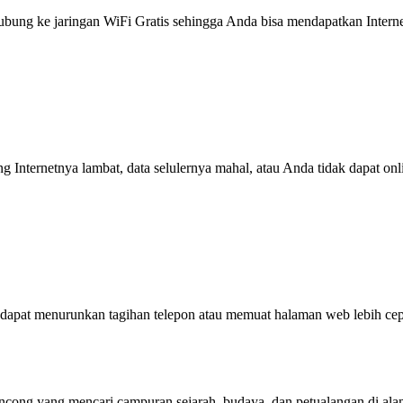
g ke jaringan WiFi Gratis sehingga Anda bisa mendapatkan Internet 
ng Internetnya lambat, data selulernya mahal, atau Anda tidak dapat on
dapat menurunkan tagihan telepon atau memuat halaman web lebih cep
ancong yang mencari campuran sejarah, budaya, dan petualangan di alam