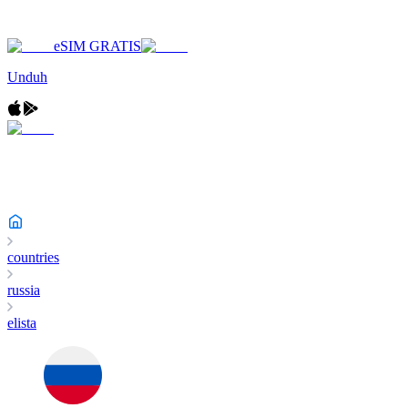
eSIM GRATIS
Unduh
countries
russia
elista