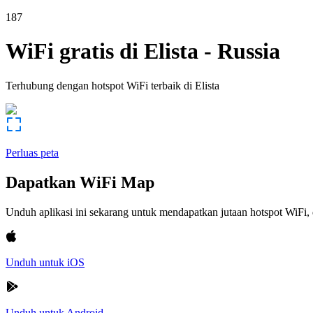
187
WiFi gratis di
Elista
-
Russia
Terhubung dengan hotspot WiFi terbaik di
Elista
Perluas peta
Dapatkan WiFi Map
Unduh aplikasi ini sekarang untuk mendapatkan jutaan hotspot WiF
Unduh untuk iOS
Unduh untuk Android