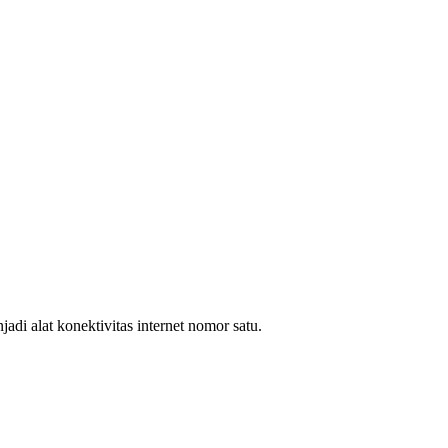
i alat konektivitas internet nomor satu.