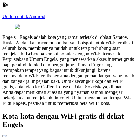
Unduh untuk Android
Engels
-
Engels adalah kota yang ramai terletak di oblast Saratov,
Rusia. Anda akan menemukan banyak hotspot untuk Wi-Fi gratis di
seluruh kota, membuatnya mudah untuk tetap terhubung saat
menjelajah. Beberapa tempat populer dengan Wi-Fi termasuk
Perpustakaan Umum Engels, yang menawarkan akses internet gratis
bagi penduduk lokal dan pengunjung. Taman Engels juga
merupakan tempat yang bagus untuk dikunjungi, karena
menawarkan Wi-Fi gratis bersama dengan pemandangan yang indah
dan banyak jalur pejalan kaki. Untuk secangkir kopi dan Wi-Fi
gratis, datanglah ke Coffee House di Jalan Sovetskaya, di mana
Anda dapat menikmati suasana yang nyaman sambil mengejar
pekerjaan atau menjelajahi internet. Untuk menemukan tempat Wi-
Fi di Engels, pastikan untuk memeriksa peta Wi-Fi kota.
Kota-kota dengan WiFi gratis di dekat
Engels