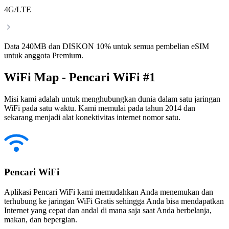
4G/LTE
Data 240MB dan DISKON 10% untuk semua pembelian eSIM
untuk anggota Premium.
WiFi Map - Pencari WiFi #1
Misi kami adalah untuk menghubungkan dunia dalam satu jaringan
WiFi pada satu waktu. Kami memulai pada tahun 2014 dan
sekarang menjadi alat konektivitas internet nomor satu.
Pencari WiFi
Aplikasi Pencari WiFi kami memudahkan Anda menemukan dan
terhubung ke jaringan WiFi Gratis sehingga Anda bisa mendapatkan
Internet yang cepat dan andal di mana saja saat Anda berbelanja,
makan, dan bepergian.