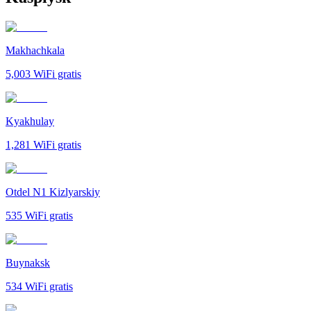
Makhachkala
5,003
WiFi gratis
Kyakhulay
1,281
WiFi gratis
Otdel N1 Kizlyarskiy
535
WiFi gratis
Buynaksk
534
WiFi gratis