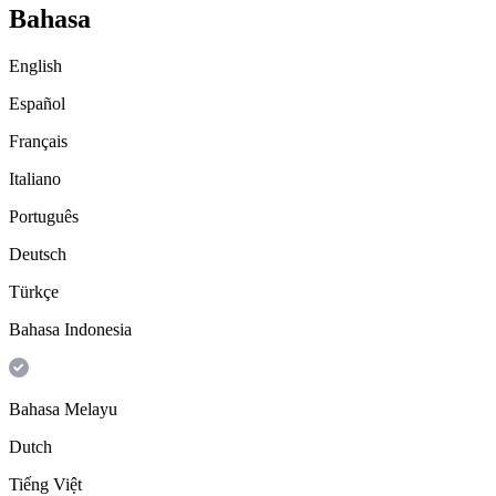
Bahasa
English
Español
Français
Italiano
Português
Deutsch
Türkçe
Bahasa Indonesia
Bahasa Melayu
Dutch
Tiếng Việt