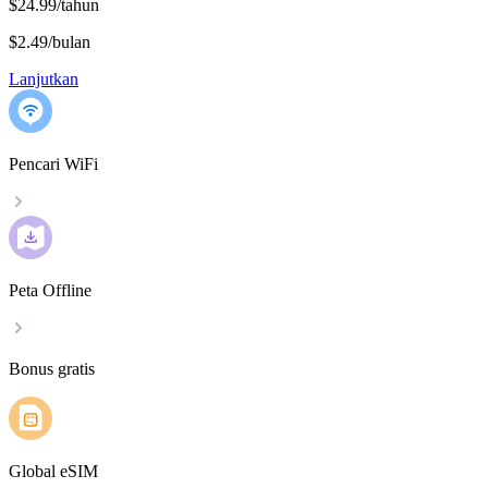
$24.99/tahun
$2.49
/
bulan
Lanjutkan
Pencari WiFi
Peta Offline
Bonus gratis
Global eSIM