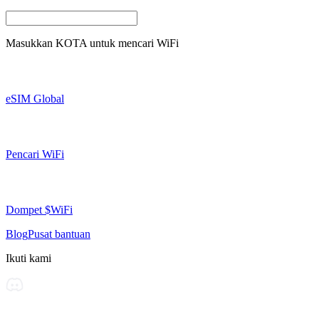
Masukkan
KOTA
untuk mencari WiFi
eSIM Global
Pencari WiFi
Dompet $WiFi
Blog
Pusat bantuan
Ikuti kami