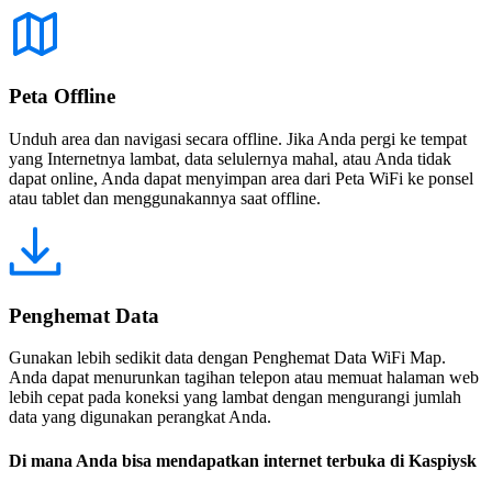
Peta Offline
Unduh area dan navigasi secara offline. Jika Anda pergi ke tempat
yang Internetnya lambat, data selulernya mahal, atau Anda tidak
dapat online, Anda dapat menyimpan area dari Peta WiFi ke ponsel
atau tablet dan menggunakannya saat offline.
Penghemat Data
Gunakan lebih sedikit data dengan Penghemat Data WiFi Map.
Anda dapat menurunkan tagihan telepon atau memuat halaman web
lebih cepat pada koneksi yang lambat dengan mengurangi jumlah
data yang digunakan perangkat Anda.
Di mana Anda bisa mendapatkan internet terbuka di Kaspiysk