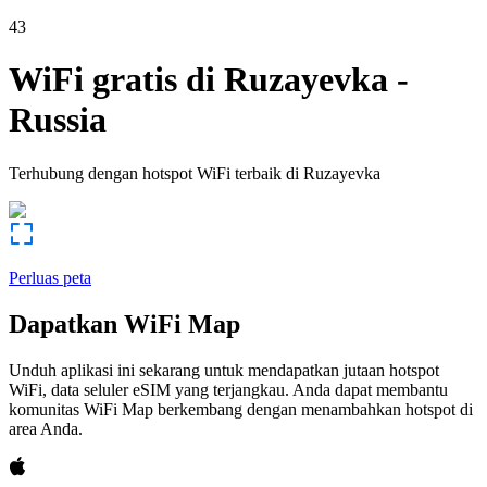
43
WiFi gratis di
Ruzayevka
-
Russia
Terhubung dengan hotspot WiFi terbaik di
Ruzayevka
Perluas peta
Dapatkan WiFi Map
Unduh aplikasi ini sekarang untuk mendapatkan jutaan hotspot
WiFi, data seluler eSIM yang terjangkau. Anda dapat membantu
komunitas WiFi Map berkembang dengan menambahkan hotspot di
area Anda.