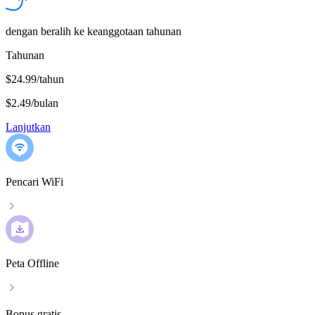
dengan beralih ke keanggotaan tahunan
Tahunan
$24.99/tahun
$2.49
/
bulan
Lanjutkan
Pencari WiFi
Peta Offline
Bonus gratis