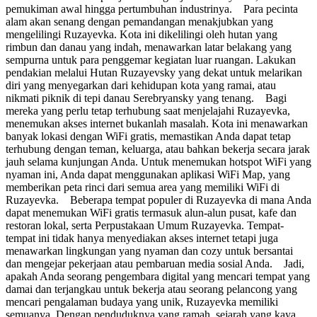
pemukiman awal hingga pertumbuhan industrinya. Para pecinta
alam akan senang dengan pemandangan menakjubkan yang
mengelilingi Ruzayevka. Kota ini dikelilingi oleh hutan yang
rimbun dan danau yang indah, menawarkan latar belakang yang
sempurna untuk para penggemar kegiatan luar ruangan. Lakukan
pendakian melalui Hutan Ruzayevsky yang dekat untuk melarikan
diri yang menyegarkan dari kehidupan kota yang ramai, atau
nikmati piknik di tepi danau Serebryansky yang tenang. Bagi
mereka yang perlu tetap terhubung saat menjelajahi Ruzayevka,
menemukan akses internet bukanlah masalah. Kota ini menawarkan
banyak lokasi dengan WiFi gratis, memastikan Anda dapat tetap
terhubung dengan teman, keluarga, atau bahkan bekerja secara jarak
jauh selama kunjungan Anda. Untuk menemukan hotspot WiFi yang
nyaman ini, Anda dapat menggunakan aplikasi WiFi Map, yang
memberikan peta rinci dari semua area yang memiliki WiFi di
Ruzayevka. Beberapa tempat populer di Ruzayevka di mana Anda
dapat menemukan WiFi gratis termasuk alun-alun pusat, kafe dan
restoran lokal, serta Perpustakaan Umum Ruzayevka. Tempat-
tempat ini tidak hanya menyediakan akses internet tetapi juga
menawarkan lingkungan yang nyaman dan cozy untuk bersantai
dan mengejar pekerjaan atau pembaruan media sosial Anda. Jadi,
apakah Anda seorang pengembara digital yang mencari tempat yang
damai dan terjangkau untuk bekerja atau seorang pelancong yang
mencari pengalaman budaya yang unik, Ruzayevka memiliki
semuanya. Dengan penduduknya yang ramah, sejarah yang kaya,