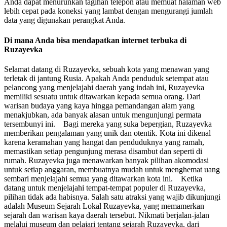
Anda dapat menurunkan tagihan telepon atau memuat halaman web
lebih cepat pada koneksi yang lambat dengan mengurangi jumlah
data yang digunakan perangkat Anda.
Di mana Anda bisa mendapatkan internet terbuka di
Ruzayevka
Selamat datang di Ruzayevka, sebuah kota yang menawan yang
terletak di jantung Rusia. Apakah Anda penduduk setempat atau
pelancong yang menjelajahi daerah yang indah ini, Ruzayevka
memiliki sesuatu untuk ditawarkan kepada semua orang. Dari
warisan budaya yang kaya hingga pemandangan alam yang
menakjubkan, ada banyak alasan untuk mengunjungi permata
tersembunyi ini. Bagi mereka yang suka bepergian, Ruzayevka
memberikan pengalaman yang unik dan otentik. Kota ini dikenal
karena keramahan yang hangat dan penduduknya yang ramah,
memastikan setiap pengunjung merasa disambut dan seperti di
rumah. Ruzayevka juga menawarkan banyak pilihan akomodasi
untuk setiap anggaran, membuatnya mudah untuk menghemat uang
sembari menjelajahi semua yang ditawarkan kota ini. Ketika
datang untuk menjelajahi tempat-tempat populer di Ruzayevka,
pilihan tidak ada habisnya. Salah satu atraksi yang wajib dikunjungi
adalah Museum Sejarah Lokal Ruzayevka, yang memamerkan
sejarah dan warisan kaya daerah tersebut. Nikmati berjalan-jalan
melalui museum dan pelajari tentang sejarah Ruzayevka, dari