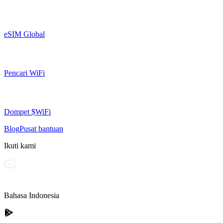
eSIM Global
Pencari WiFi
Dompet $WiFi
Blog
Pusat bantuan
Ikuti kami
Bahasa Indonesia