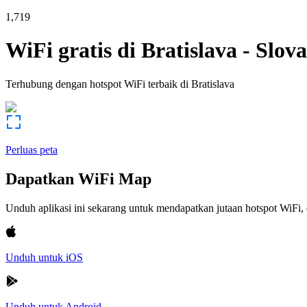
1,719
WiFi gratis di
Bratislava
-
Slova
Terhubung dengan hotspot WiFi terbaik di
Bratislava
Perluas peta
Dapatkan WiFi Map
Unduh aplikasi ini sekarang untuk mendapatkan jutaan hotspot WiF
Unduh untuk iOS
Unduh untuk Android