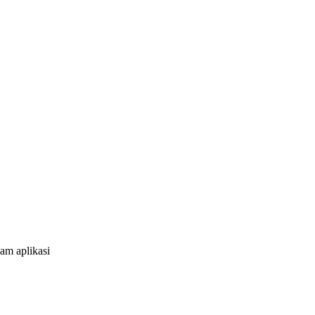
am aplikasi