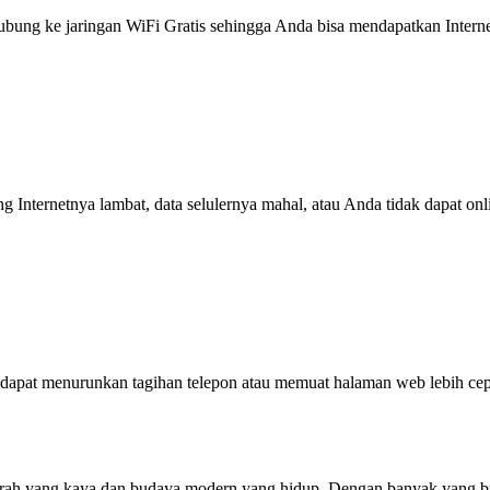
g ke jaringan WiFi Gratis sehingga Anda bisa mendapatkan Internet 
ng Internetnya lambat, data selulernya mahal, atau Anda tidak dapat on
dapat menurunkan tagihan telepon atau memuat halaman web lebih cep
jarah yang kaya dan budaya modern yang hidup. Dengan banyak yang bi