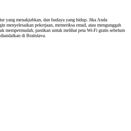
tektur yang menakjubkan, dan budaya yang hidup. Jika Anda
gin menyelesaikan pekerjaan, memeriksa email, atau mengunggah
uk mempermudah, pastikan untuk melihat peta Wi-Fi gratis sebelum
diandalkan di Bratislava.