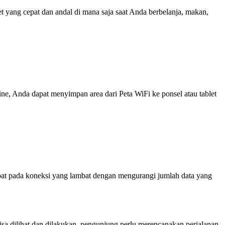
yang cepat dan andal di mana saja saat Anda berbelanja, makan,
line, Anda dapat menyimpan area dari Peta WiFi ke ponsel atau tablet
at pada koneksi yang lambat dengan mengurangi jumlah data yang
sa dilihat dan dilakukan, pengunjung perlu merencanakan perjalanan