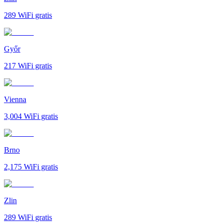
289
WiFi gratis
Győr
217
WiFi gratis
Vienna
3,004
WiFi gratis
Brno
2,175
WiFi gratis
Zlin
289
WiFi gratis