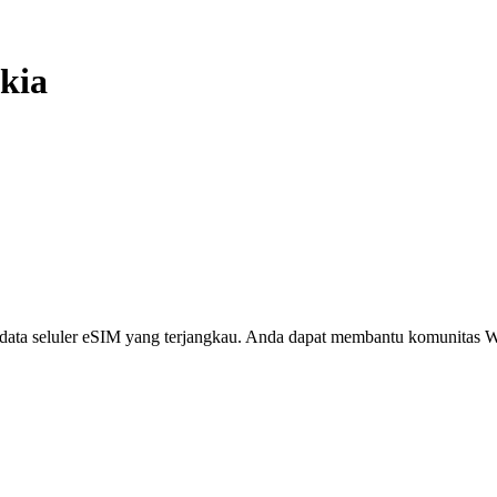
kia
i, data seluler eSIM yang terjangkau. Anda dapat membantu komunita