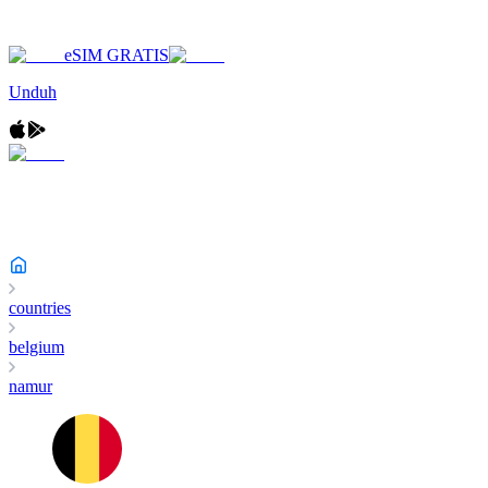
eSIM GRATIS
Unduh
countries
belgium
namur