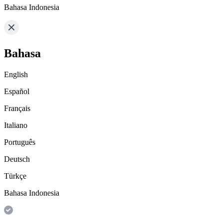
Bahasa Indonesia
Bahasa
English
Español
Français
Italiano
Português
Deutsch
Türkçe
Bahasa Indonesia