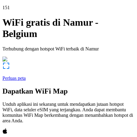
151
WiFi gratis di
Namur
-
Belgium
Terhubung dengan hotspot WiFi terbaik di
Namur
Perluas peta
Dapatkan WiFi Map
Unduh aplikasi ini sekarang untuk mendapatkan jutaan hotspot
WiFi, data seluler eSIM yang terjangkau. Anda dapat membantu
komunitas WiFi Map berkembang dengan menambahkan hotspot di
area Anda.