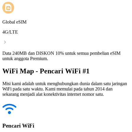
Global eSIM
4G/LTE
Data 240MB dan DISKON 10% untuk semua pembelian eSIM
untuk anggota Premium.
WiFi Map - Pencari WiFi #1
Misi kami adalah untuk menghubungkan dunia dalam satu jaringan
WiFi pada satu waktu. Kami memulai pada tahun 2014 dan
sekarang menjadi alat konektivitas internet nomor satu.
Pencari WiFi