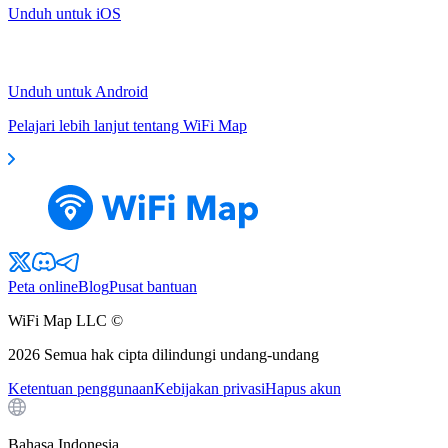
Unduh untuk iOS
Unduh untuk Android
Pelajari lebih lanjut tentang WiFi Map
Peta online
Blog
Pusat bantuan
WiFi Map LLC ©
2026
Semua hak cipta dilindungi undang-undang
Ketentuan penggunaan
Kebijakan privasi
Hapus akun
Bahasa Indonesia