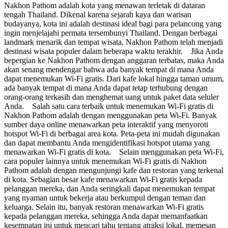
Nakhon Pathom adalah kota yang menawan terletak di dataran
tengah Thailand. Dikenal karena sejarah kaya dan warisan
budayanya, kota ini adalah destinasi ideal bagi para pelancong yang
ingin menjelajahi permata tersembunyi Thailand. Dengan berbagai
landmark menarik dan tempat wisata, Nakhon Pathom telah menjadi
destinasi wisata populer dalam beberapa waktu terakhir. Jika Anda
bepergian ke Nakhon Pathom dengan anggaran terbatas, maka Anda
akan senang mendengar bahwa ada banyak tempat di mana Anda
dapat menemukan Wi-Fi gratis. Dari kafe lokal hingga taman umum,
ada banyak tempat di mana Anda dapat tetap terhubung dengan
orang-orang terkasih dan menghemat uang untuk paket data seluler
Anda. Salah satu cara terbaik untuk menemukan Wi-Fi gratis di
Nakhon Pathom adalah dengan menggunakan peta Wi-Fi. Banyak
sumber daya online menawarkan peta interaktif yang menyoroti
hotspot Wi-Fi di berbagai area kota. Peta-peta ini mudah digunakan
dan dapat membantu Anda mengidentifikasi hotspot utama yang
menawarkan Wi-Fi gratis di kota. Selain menggunakan peta Wi-Fi,
cara populer lainnya untuk menemukan Wi-Fi gratis di Nakhon
Pathom adalah dengan mengunjungi kafe dan restoran yang terkenal
di kota. Sebagian besar kafe menawarkan Wi-Fi gratis kepada
pelanggan mereka, dan Anda seringkali dapat menemukan tempat
yang nyaman untuk bekerja atau berkumpul dengan teman dan
keluarga. Selain itu, banyak restoran menawarkan Wi-Fi gratis
kepada pelanggan mereka, sehingga Anda dapat memanfaatkan
kesempatan ini untuk mencari tahu tentang atraksi lokal, memesan