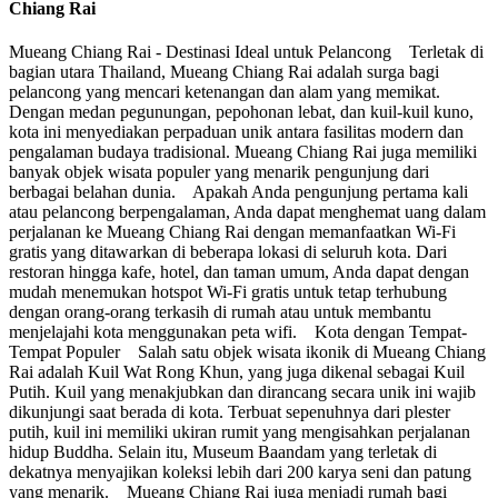
Chiang Rai
Mueang Chiang Rai - Destinasi Ideal untuk Pelancong Terletak di
bagian utara Thailand, Mueang Chiang Rai adalah surga bagi
pelancong yang mencari ketenangan dan alam yang memikat.
Dengan medan pegunungan, pepohonan lebat, dan kuil-kuil kuno,
kota ini menyediakan perpaduan unik antara fasilitas modern dan
pengalaman budaya tradisional. Mueang Chiang Rai juga memiliki
banyak objek wisata populer yang menarik pengunjung dari
berbagai belahan dunia. Apakah Anda pengunjung pertama kali
atau pelancong berpengalaman, Anda dapat menghemat uang dalam
perjalanan ke Mueang Chiang Rai dengan memanfaatkan Wi-Fi
gratis yang ditawarkan di beberapa lokasi di seluruh kota. Dari
restoran hingga kafe, hotel, dan taman umum, Anda dapat dengan
mudah menemukan hotspot Wi-Fi gratis untuk tetap terhubung
dengan orang-orang terkasih di rumah atau untuk membantu
menjelajahi kota menggunakan peta wifi. Kota dengan Tempat-
Tempat Populer Salah satu objek wisata ikonik di Mueang Chiang
Rai adalah Kuil Wat Rong Khun, yang juga dikenal sebagai Kuil
Putih. Kuil yang menakjubkan dan dirancang secara unik ini wajib
dikunjungi saat berada di kota. Terbuat sepenuhnya dari plester
putih, kuil ini memiliki ukiran rumit yang mengisahkan perjalanan
hidup Buddha. Selain itu, Museum Baandam yang terletak di
dekatnya menyajikan koleksi lebih dari 200 karya seni dan patung
yang menarik. Mueang Chiang Rai juga menjadi rumah bagi