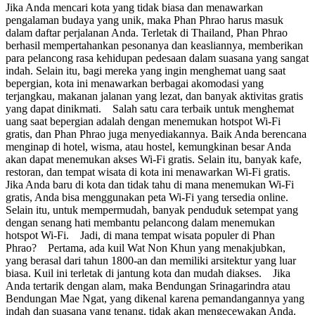
Jika Anda mencari kota yang tidak biasa dan menawarkan
pengalaman budaya yang unik, maka Phan Phrao harus masuk
dalam daftar perjalanan Anda. Terletak di Thailand, Phan Phrao
berhasil mempertahankan pesonanya dan keasliannya, memberikan
para pelancong rasa kehidupan pedesaan dalam suasana yang sangat
indah. Selain itu, bagi mereka yang ingin menghemat uang saat
bepergian, kota ini menawarkan berbagai akomodasi yang
terjangkau, makanan jalanan yang lezat, dan banyak aktivitas gratis
yang dapat dinikmati. Salah satu cara terbaik untuk menghemat
uang saat bepergian adalah dengan menemukan hotspot Wi-Fi
gratis, dan Phan Phrao juga menyediakannya. Baik Anda berencana
menginap di hotel, wisma, atau hostel, kemungkinan besar Anda
akan dapat menemukan akses Wi-Fi gratis. Selain itu, banyak kafe,
restoran, dan tempat wisata di kota ini menawarkan Wi-Fi gratis.
Jika Anda baru di kota dan tidak tahu di mana menemukan Wi-Fi
gratis, Anda bisa menggunakan peta Wi-Fi yang tersedia online.
Selain itu, untuk mempermudah, banyak penduduk setempat yang
dengan senang hati membantu pelancong dalam menemukan
hotspot Wi-Fi. Jadi, di mana tempat wisata populer di Phan
Phrao? Pertama, ada kuil Wat Non Khun yang menakjubkan,
yang berasal dari tahun 1800-an dan memiliki arsitektur yang luar
biasa. Kuil ini terletak di jantung kota dan mudah diakses. Jika
Anda tertarik dengan alam, maka Bendungan Srinagarindra atau
Bendungan Mae Ngat, yang dikenal karena pemandangannya yang
indah dan suasana yang tenang, tidak akan mengecewakan Anda.