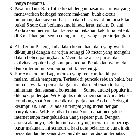
hanya bersantai.
Pasar malam: Ban Tai terkenal dengan pasar malamnya yang
menawarkan berbagai macam makanan, buah eksotis,
minuman, dan suvenir. Pasar malam biasanya dimulai sekitar
pukul 5 sore dan berlangsung hingga larut malam. Di sini,
Anda akan menemukan beberapa makanan kaki lima terbaik
di Koh Phangan, semua dengan harga yang super terjangkau.
Air Terjun Phaeng: Ini adalah keindahan alam yang wajib
dikunjungi dengan air terjun setinggi 50 meter yang mengalir
dalam beberapa tingkatan. Mendaki ke air terjun adalah
aktivitas populer bagi para pelancong. Pendakiannya mudah
dan air terjun ini sempurna untuk berenang.
Bar Amsterdam: Bagi mereka yang mencari kehidupan
malam, inilah tempatnya. Terletak di puncak sebuah bukit, bar
ini menawarkan pemandangan matahari terbenam terbaik,
minuman, dan suasana bohemian. Semua atraksi populer ini
dilengkapi dengan Wi-Fi gratis untuk membantu Anda tetap
terhubung saat Anda menikmati perjalanan Anda. Sebagai
kesimpulan, Ban Tai adalah tempat yang indah dengan
banyak zona Wi-Fi gratis di mana Anda dapat mengakses
internet tanpa mengeluarkan uang sepeser pun. Dengan
atraksi alamnya, kehidupan malam yang meriah, dan berbagai
pasar makanan, ini sempurna bagi para pelancong yang ingin
bersantai dan bersenang-senang dengan anggaran terbatas.