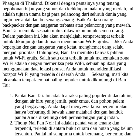
Phangan di Thailand. Dikenal dengan pantainya yang tenang,
pepohonan hijau yang subur, dan kehidupan malam yang meriah, ini
adalah tujuan utama bagi para pelancong dari seluruh dunia yang
ingin bersantai dan bersenang-senang. Baik Anda seorang
backpacker dengan anggaran terbatas atau pelancong yang mewah,
Ban Tai memiliki sesuatu untuk ditawarkan untuk semua orang.
Dalam panduan ini, kita akan menjelajahi tempat-tempat terbaik
untuk dikunjungi dan di mana menemukan Wi-Fi gratis. Jika Anda
bepergian dengan anggaran yang ketat, menghemat uang selalu
menjadi prioritas. Untungnya, Ban Tai memiliki banyak pilihan
untuk Wi-Fi gratis. Salah satu cara terbaik untuk menemukan zona
Wi-Fi adalah dengan memeriksa peta WiFi, sebuah aplikasi yang
menggunakan data lokasi ponsel Anda untuk mengidentifikasi
hotspot Wi-Fi yang tersedia di daerah Anda. Sekarang, mari kita
bicarakan tempat-tempat paling populer untuk dikunjungi di Ban
Tai:
Pantai Ban Tai: Ini adalah atraksi paling populer di daerah ini,
dengan air biru yang jernih, pasir emas, dan pohon palem
yang bergoyang. Anda dapat menyewa kursi berjemur atau
hanya berbaring di bawah sinar matahari dengan handuk
pantai Anda dikelilingi oleh pemandangan yang indah.
Thong Nai Pan Noi: Ini adalah pantai yang tenang dan
terpencil, terletak di antara bukit curam dan hutan yang belum
tersentuh. Pantai ini sempurna untuk berenang, berjemur, dan