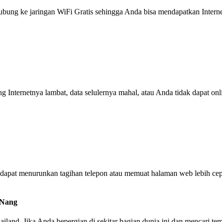
g ke jaringan WiFi Gratis sehingga Anda bisa mendapatkan Internet 
ng Internetnya lambat, data selulernya mahal, atau Anda tidak dapat on
dapat menurunkan tagihan telepon atau memuat halaman web lebih cep
 Nang
hailand. Jika Anda bepergian di sekitar bagian dunia ini dan mencari