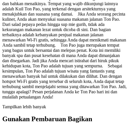
dan bahkan menaikinya. Tempat yang wajib dikunjungi lainnya
adalah Kuil Ton Pao, yang terkenal dengan arsitekturnya yang
menakjubkan dan suasana yang damai. Jika Anda seorang pecinta
kuliner, Anda akan menyukai suasana makanan jalanan Ton Pao.
Dari salad pepaya pedas hingga sup mie gurih, tidak ada
kekurangan makanan lezat untuk dicoba di sini. Dan bagian
terbaiknya adalah kebanyakan penjual makanan jalanan
menawarkan Wi-Fi gratis, sehingga Anda dapat menikmati makanan
Anda sambil tetap terhubung. Ton Pao juga merupakan tempat
yang bagus untuk bersantai dan melepas penat. Kota ini memiliki
banyak spa dan pusat kesehatan di mana Anda dapat dimanjakan
dan disegarkan. Jadi jika Anda mencari istirahat dari hiruk pikuk
kehidupan kota, Ton Pao adalah tujuan yang sempurna. Sebagai
kesimpulan, Ton Pao adalah tujuan wisata yang fantastis yang
menawarkan banyak hal untuk dilakukan dan dilihat. Dan dengan
hotspot Wi-Fi gratis yang tersebar di seluruh kota, Anda dapat tetap
terhubung sambil menjelajahi semua yang ditawarkan Ton Pao. Jadi,
tunggu apalagi? Pesan perjalanan Anda ke Ton Pao hari ini dan
mulailah petualangan Anda!
Tampilkan lebih banyak
Gunakan Pembaruan Bagikan