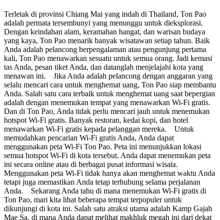
Terletak di provinsi Chiang Mai yang indah di Thailand, Ton Pao
adalah permata tersembunyi yang menunggu untuk dieksplorasi.
Dengan keindahan alam, keramahan hangat, dan warisan budaya
yang kaya, Ton Pao menarik banyak wisatawan setiap tahun. Baik
Anda adalah pelancong berpengalaman atau pengunjung pertama
kali, Ton Pao menawarkan sesuatu untuk semua orang. Jadi kemasi
tas Anda, pesan tiket Anda, dan datanglah menjelajahi kota yang
menawan ini. Jika Anda adalah pelancong dengan anggaran yang
selalu mencari cara untuk menghemat uang, Ton Pao siap membantu
Anda. Salah satu cara terbaik untuk menghemat uang saat bepergian
adalah dengan menemukan tempat yang menawarkan Wi-Fi gratis.
Dan di Ton Pao, Anda tidak perlu mencari jauh untuk menemukan
hotspot Wi-Fi gratis. Banyak restoran, kedai kopi, dan hotel
menawarkan Wi-Fi gratis kepada pelanggan mereka. Untuk
memudahkan pencarian Wi-Fi gratis Anda, Anda dapat
menggunakan peta Wi-Fi Ton Pao. Peta ini menunjukkan lokasi
semua hotspot Wi-Fi di kota tersebut. Anda dapat menemukan peta
ini secara online atau di berbagai pusat informasi wisata.
Menggunakan peta Wi-Fi tidak hanya akan menghemat waktu Anda
tetapi juga memastikan Anda tetap terhubung selama perjalanan
Anda. Sekarang Anda tahu di mana menemukan Wi-Fi gratis di
Ton Pao, mari kita lihat beberapa tempat terpopuler untuk
dikunjungi di kota ini. Salah satu atraksi utama adalah Kamp Gajah
Mae Sa, di mana Anda dapat melihat makhluk megah ini dari dekat