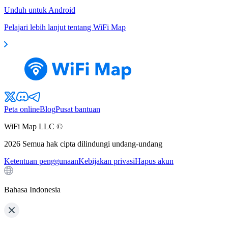
Unduh untuk Android
Pelajari lebih lanjut tentang WiFi Map
Peta online
Blog
Pusat bantuan
WiFi Map LLC ©
2026
Semua hak cipta dilindungi undang-undang
Ketentuan penggunaan
Kebijakan privasi
Hapus akun
Bahasa Indonesia