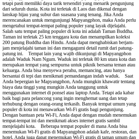
tetapi pasti memiliki daya tarik tersendiri yang menarik pengunjung
dari seluruh dunia. Kota ini terletak di Laos dan dikenal dengan
lanskap hijau yang subur dan suasana yang tenang. Jika Anda
merencanakan untuk mengunjungi Mapyangphon, maka Anda perlu
mengetahui tempat-tempat paling populer yang layak dijelajahi.
Salah satu tempat paling populer di kota ini adalah Taman Buddha.
Taman ini terletak 25 km tenggara kota dan menampilkan koleksi
200 patung Buddha dan Hindu. Anda dapat menghabiskan berjam-
jam menjelajahi taman ini dan mengagumi detail rumit dari patung-
patung ini. Tempat lain yang wajib dikunjungi di Mapyangphon
adalah Waduk Nam Ngum. Waduk ini terletak 80 km utara kota dan
merupakan tempat yang sempurna untuk piknik bersama teman atau
keluarga. Anda bisa menyewa perahu, memancing, atau hanya
bersantai di tepi dan menikmati pemandangan indah waduk. Saat
Anda bepergian ke Mapyangphon, Anda mungkin khawatir tentang
biaya data tinggi yang mungkin Anda tanggung untuk
menggunakan internet di ponsel atau laptop Anda. Tetapi ada kabar
baik bagi para pelancong yang ingin menghemat uang dan tetap
terhubung dengan orang-orang terkasih. Banyak tempat umum yang
populer di kota ini menawarkan Wi-Fi gratis bagi pengunjung.
Dengan bantuan peta Wi-Fi, Anda dapat dengan mudah menemukan
tempat-tempat ini dan menikmati akses internet gratis sambil
menjelajahi kota. Beberapa tempat populer di mana Anda bisa
menemukan Wi-Fi gratis di Mapyangphon adalah kafe, restoran, dan
hotel. Anda juga dapat menemukan Wi-Fi gratis di taman umum dan