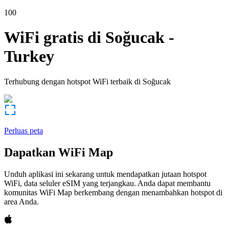
100
WiFi gratis di
Soğucak
-
Turkey
Terhubung dengan hotspot WiFi terbaik di
Soğucak
Perluas peta
Dapatkan WiFi Map
Unduh aplikasi ini sekarang untuk mendapatkan jutaan hotspot
WiFi, data seluler eSIM yang terjangkau. Anda dapat membantu
komunitas WiFi Map berkembang dengan menambahkan hotspot di
area Anda.