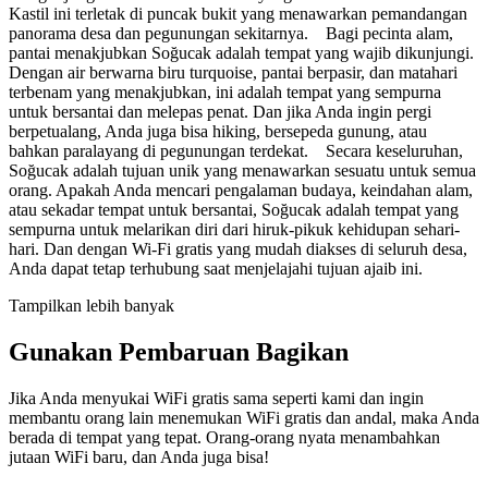
Kastil ini terletak di puncak bukit yang menawarkan pemandangan
panorama desa dan pegunungan sekitarnya. Bagi pecinta alam,
pantai menakjubkan Soğucak adalah tempat yang wajib dikunjungi.
Dengan air berwarna biru turquoise, pantai berpasir, dan matahari
terbenam yang menakjubkan, ini adalah tempat yang sempurna
untuk bersantai dan melepas penat. Dan jika Anda ingin pergi
berpetualang, Anda juga bisa hiking, bersepeda gunung, atau
bahkan paralayang di pegunungan terdekat. Secara keseluruhan,
Soğucak adalah tujuan unik yang menawarkan sesuatu untuk semua
orang. Apakah Anda mencari pengalaman budaya, keindahan alam,
atau sekadar tempat untuk bersantai, Soğucak adalah tempat yang
sempurna untuk melarikan diri dari hiruk-pikuk kehidupan sehari-
hari. Dan dengan Wi-Fi gratis yang mudah diakses di seluruh desa,
Anda dapat tetap terhubung saat menjelajahi tujuan ajaib ini.
Tampilkan lebih banyak
Gunakan Pembaruan Bagikan
Jika Anda menyukai WiFi gratis sama seperti kami dan ingin
membantu orang lain menemukan WiFi gratis dan andal, maka Anda
berada di tempat yang tepat. Orang-orang nyata menambahkan
jutaan WiFi baru, dan Anda juga bisa!