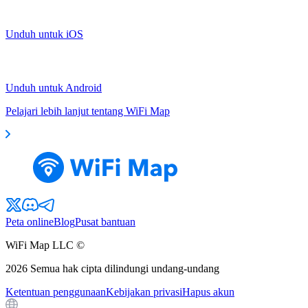
Unduh untuk iOS
Unduh untuk Android
Pelajari lebih lanjut tentang WiFi Map
Peta online
Blog
Pusat bantuan
WiFi Map LLC ©
2026
Semua hak cipta dilindungi undang-undang
Ketentuan penggunaan
Kebijakan privasi
Hapus akun