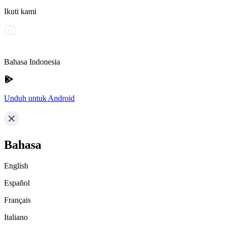
Ikuti kami
Bahasa Indonesia
Unduh untuk Android
Bahasa
English
Español
Français
Italiano