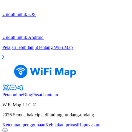
Unduh untuk iOS
Unduh untuk Android
Pelajari lebih lanjut tentang WiFi Map
Peta online
Blog
Pusat bantuan
WiFi Map LLC ©
2026
Semua hak cipta dilindungi undang-undang
Ketentuan penggunaan
Kebijakan privasi
Hapus akun