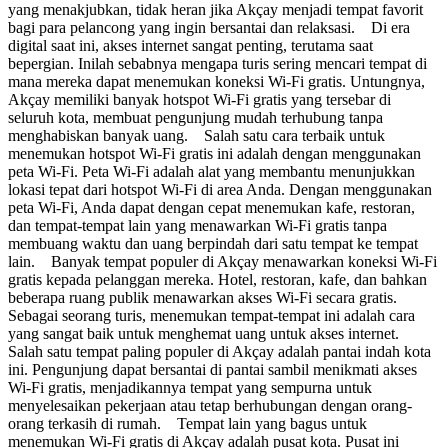
yang menakjubkan, tidak heran jika Akçay menjadi tempat favorit
bagi para pelancong yang ingin bersantai dan relaksasi. Di era
digital saat ini, akses internet sangat penting, terutama saat
bepergian. Inilah sebabnya mengapa turis sering mencari tempat di
mana mereka dapat menemukan koneksi Wi-Fi gratis. Untungnya,
Akçay memiliki banyak hotspot Wi-Fi gratis yang tersebar di
seluruh kota, membuat pengunjung mudah terhubung tanpa
menghabiskan banyak uang. Salah satu cara terbaik untuk
menemukan hotspot Wi-Fi gratis ini adalah dengan menggunakan
peta Wi-Fi. Peta Wi-Fi adalah alat yang membantu menunjukkan
lokasi tepat dari hotspot Wi-Fi di area Anda. Dengan menggunakan
peta Wi-Fi, Anda dapat dengan cepat menemukan kafe, restoran,
dan tempat-tempat lain yang menawarkan Wi-Fi gratis tanpa
membuang waktu dan uang berpindah dari satu tempat ke tempat
lain. Banyak tempat populer di Akçay menawarkan koneksi Wi-Fi
gratis kepada pelanggan mereka. Hotel, restoran, kafe, dan bahkan
beberapa ruang publik menawarkan akses Wi-Fi secara gratis.
Sebagai seorang turis, menemukan tempat-tempat ini adalah cara
yang sangat baik untuk menghemat uang untuk akses internet.
Salah satu tempat paling populer di Akçay adalah pantai indah kota
ini. Pengunjung dapat bersantai di pantai sambil menikmati akses
Wi-Fi gratis, menjadikannya tempat yang sempurna untuk
menyelesaikan pekerjaan atau tetap berhubungan dengan orang-
orang terkasih di rumah. Tempat lain yang bagus untuk
menemukan Wi-Fi gratis di Akçay adalah pusat kota. Pusat ini