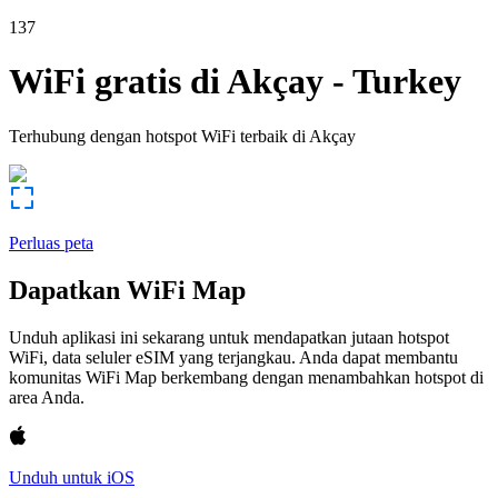
137
WiFi gratis di
Akçay
-
Turkey
Terhubung dengan hotspot WiFi terbaik di
Akçay
Perluas peta
Dapatkan WiFi Map
Unduh aplikasi ini sekarang untuk mendapatkan jutaan hotspot
WiFi, data seluler eSIM yang terjangkau. Anda dapat membantu
komunitas WiFi Map berkembang dengan menambahkan hotspot di
area Anda.
Unduh untuk iOS