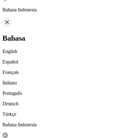
Bahasa Indonesia
Bahasa
English
Español
Français
Italiano
Português
Deutsch
Türkçe
Bahasa Indonesia