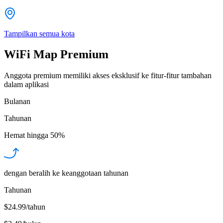
Tampilkan semua kota
WiFi Map Premium
Anggota premium memiliki akses eksklusif ke fitur-fitur tambahan
dalam aplikasi
Bulanan
Tahunan
Hemat hingga
50%
dengan beralih ke keanggotaan tahunan
Tahunan
$24.99/tahun