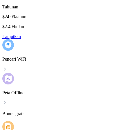
Tahunan
$24.99/tahun
$2.49
/
bulan
Lanjutkan
Pencari WiFi
Peta Offline
Bonus gratis