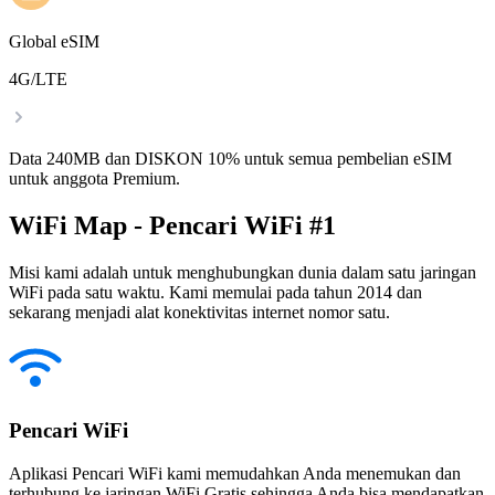
Global eSIM
4G/LTE
Data 240MB dan DISKON 10% untuk semua pembelian eSIM
untuk anggota Premium.
WiFi Map - Pencari WiFi #1
Misi kami adalah untuk menghubungkan dunia dalam satu jaringan
WiFi pada satu waktu. Kami memulai pada tahun 2014 dan
sekarang menjadi alat konektivitas internet nomor satu.
Pencari WiFi
Aplikasi Pencari WiFi kami memudahkan Anda menemukan dan
terhubung ke jaringan WiFi Gratis sehingga Anda bisa mendapatkan