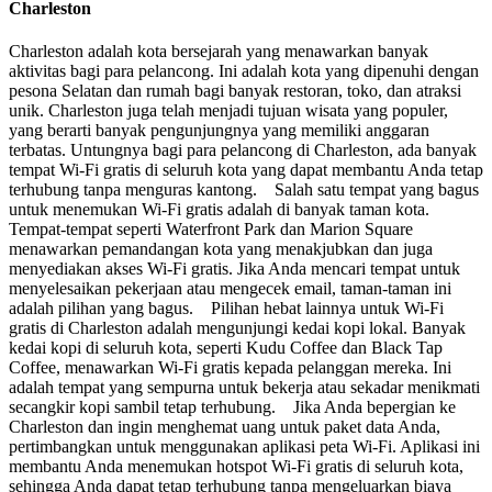
Charleston
Charleston adalah kota bersejarah yang menawarkan banyak
aktivitas bagi para pelancong. Ini adalah kota yang dipenuhi dengan
pesona Selatan dan rumah bagi banyak restoran, toko, dan atraksi
unik. Charleston juga telah menjadi tujuan wisata yang populer,
yang berarti banyak pengunjungnya yang memiliki anggaran
terbatas. Untungnya bagi para pelancong di Charleston, ada banyak
tempat Wi-Fi gratis di seluruh kota yang dapat membantu Anda tetap
terhubung tanpa menguras kantong. Salah satu tempat yang bagus
untuk menemukan Wi-Fi gratis adalah di banyak taman kota.
Tempat-tempat seperti Waterfront Park dan Marion Square
menawarkan pemandangan kota yang menakjubkan dan juga
menyediakan akses Wi-Fi gratis. Jika Anda mencari tempat untuk
menyelesaikan pekerjaan atau mengecek email, taman-taman ini
adalah pilihan yang bagus. Pilihan hebat lainnya untuk Wi-Fi
gratis di Charleston adalah mengunjungi kedai kopi lokal. Banyak
kedai kopi di seluruh kota, seperti Kudu Coffee dan Black Tap
Coffee, menawarkan Wi-Fi gratis kepada pelanggan mereka. Ini
adalah tempat yang sempurna untuk bekerja atau sekadar menikmati
secangkir kopi sambil tetap terhubung. Jika Anda bepergian ke
Charleston dan ingin menghemat uang untuk paket data Anda,
pertimbangkan untuk menggunakan aplikasi peta Wi-Fi. Aplikasi ini
membantu Anda menemukan hotspot Wi-Fi gratis di seluruh kota,
sehingga Anda dapat tetap terhubung tanpa mengeluarkan biaya