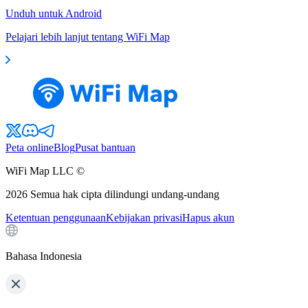
Unduh untuk Android
Pelajari lebih lanjut tentang WiFi Map
Peta online
Blog
Pusat bantuan
WiFi Map LLC ©
2026
Semua hak cipta dilindungi undang-undang
Ketentuan penggunaan
Kebijakan privasi
Hapus akun
Bahasa Indonesia