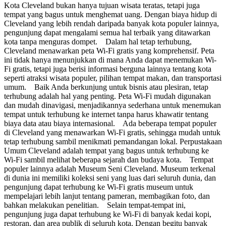
Kota Cleveland bukan hanya tujuan wisata teratas, tetapi juga
tempat yang bagus untuk menghemat uang. Dengan biaya hidup di
Cleveland yang lebih rendah daripada banyak kota populer lainnya,
pengunjung dapat mengalami semua hal terbaik yang ditawarkan
kota tanpa menguras dompet. Dalam hal tetap terhubung,
Cleveland menawarkan peta Wi-Fi gratis yang komprehensif. Peta
ini tidak hanya menunjukkan di mana Anda dapat menemukan Wi-
Fi gratis, tetapi juga berisi informasi berguna lainnya tentang kota
seperti atraksi wisata populer, pilihan tempat makan, dan transportasi
umum. Baik Anda berkunjung untuk bisnis atau plesiran, tetap
terhubung adalah hal yang penting. Peta Wi-Fi mudah digunakan
dan mudah dinavigasi, menjadikannya sederhana untuk menemukan
tempat untuk terhubung ke internet tanpa harus khawatir tentang
biaya data atau biaya internasional. Ada beberapa tempat populer
di Cleveland yang menawarkan Wi-Fi gratis, sehingga mudah untuk
tetap terhubung sambil menikmati pemandangan lokal. Perpustakaan
Umum Cleveland adalah tempat yang bagus untuk terhubung ke
Wi-Fi sambil melihat beberapa sejarah dan budaya kota. Tempat
populer lainnya adalah Museum Seni Cleveland. Museum terkenal
di dunia ini memiliki koleksi seni yang luas dari seluruh dunia, dan
pengunjung dapat terhubung ke Wi-Fi gratis museum untuk
mempelajari lebih lanjut tentang pameran, membagikan foto, dan
bahkan melakukan penelitian. Selain tempat-tempat ini,
pengunjung juga dapat terhubung ke Wi-Fi di banyak kedai kopi,
restoran, dan area publik di seluruh kota. Dengan begitu banyak