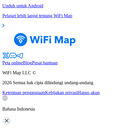
Unduh untuk Android
Pelajari lebih lanjut tentang WiFi Map
Peta online
Blog
Pusat bantuan
WiFi Map LLC ©
2026
Semua hak cipta dilindungi undang-undang
Ketentuan penggunaan
Kebijakan privasi
Hapus akun
Bahasa Indonesia