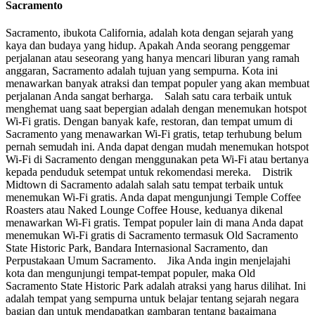
Sacramento
Sacramento, ibukota California, adalah kota dengan sejarah yang
kaya dan budaya yang hidup. Apakah Anda seorang penggemar
perjalanan atau seseorang yang hanya mencari liburan yang ramah
anggaran, Sacramento adalah tujuan yang sempurna. Kota ini
menawarkan banyak atraksi dan tempat populer yang akan membuat
perjalanan Anda sangat berharga. Salah satu cara terbaik untuk
menghemat uang saat bepergian adalah dengan menemukan hotspot
Wi-Fi gratis. Dengan banyak kafe, restoran, dan tempat umum di
Sacramento yang menawarkan Wi-Fi gratis, tetap terhubung belum
pernah semudah ini. Anda dapat dengan mudah menemukan hotspot
Wi-Fi di Sacramento dengan menggunakan peta Wi-Fi atau bertanya
kepada penduduk setempat untuk rekomendasi mereka. Distrik
Midtown di Sacramento adalah salah satu tempat terbaik untuk
menemukan Wi-Fi gratis. Anda dapat mengunjungi Temple Coffee
Roasters atau Naked Lounge Coffee House, keduanya dikenal
menawarkan Wi-Fi gratis. Tempat populer lain di mana Anda dapat
menemukan Wi-Fi gratis di Sacramento termasuk Old Sacramento
State Historic Park, Bandara Internasional Sacramento, dan
Perpustakaan Umum Sacramento. Jika Anda ingin menjelajahi
kota dan mengunjungi tempat-tempat populer, maka Old
Sacramento State Historic Park adalah atraksi yang harus dilihat. Ini
adalah tempat yang sempurna untuk belajar tentang sejarah negara
bagian dan untuk mendapatkan gambaran tentang bagaimana