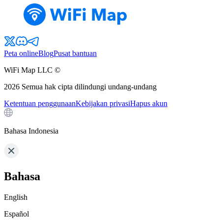
Peta online
Blog
Pusat bantuan
WiFi Map LLC ©
2026
Semua hak cipta dilindungi undang-undang
Ketentuan penggunaan
Kebijakan privasi
Hapus akun
Bahasa Indonesia
Bahasa
English
Español