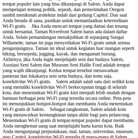
tempat populer lain yang bisa dikunjungi di Salem. Anda dapat
mempelajari tentang politik, sejarah, dan pemerintahan Oregon
sambil menikmati arsitektur indah dari gedung Capitol. Dan saat
Anda berada di sana, pastikan untuk memanfaatkan ketersediaan
Wi-Fi gratis. Jika Anda mencari tempat yang damai dan tenang
untuk bersantai, Taman Riverfront Salem harus ada dalam daftar
Anda. Selain pemandangan menakjubkan di sepanjang Sungai
Willamette, taman ini juga menyediakan Wi-Fi gratis untuk semua
pengunjungnya. Taman ini ideal untuk kegiatan luar ruangan seperti
hiking, bersepeda, jogging, kayak, dan mengamati burung.
Akhirnya, jika Anda ingin menjelajahi seni dan budaya Salem,
Asosiasi Seni Salem dan Museum Seni Hallie Ford adalah tempat
yang wajib dikunjungi. Kedua tempat tersebut menawarkan
pameran dan lokakarya seni serta budaya, dan tentu saja,
konektivitas Wi-Fi gratis. Salem adalah salah satu dari sedikit kota
yang memiliki konektivitas Wi-Fi berkecepatan tinggi di seluruh
kota, dan menemukan Wi-Fi gratis kini menjadi lebih mudah dengan
bantuan berbagai peta Wi-Fi yang tersedia secara online. Peta-peta
ini menunjukkan hotspot-hotspot dan membantu Anda menemukan
Wi-Fi gratis di Salem. Sebagai rangkuman, Salem adalah kota
yang menawarkan kemungkinan tanpa akhir bagi para pelancong.
Menemukan Wi-Fi gratis di tempat-tempat populer dapat membantu
Anda menghemat uang saat menjelajahi harta karun kota. Baik
Anda mengunjungi perpustakaan, mal, taman, universitas, museum,
atau Capitol, konektivitas Wi-Fi tersedia di mana-mana di Salem.