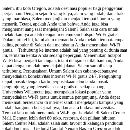
Salem, ibu kota Oregon, adalah destinasi populer bagi penggemar
perjalanan. Dengan sejarah yang kaya, alam yang indah, dan atraksi
yang luar biasa, Salem menjanjikan menjadi tempat liburan yang
menarik. Tetapi, apakah Anda tahu bahwa Anda juga bisa
menghemat uang saat menjelajahi Salem? Salah satu cara untuk
melakukannya adalah dengan menemukan hotspot Wi-Fi gratis!
Dalam artikel ini, kami akan memandu Anda melalui tempat-tempat
paling populer di Salem dan membantu Anda menemukan Wi-Fi
gratis. Terhubung ke internet adalah hal yang penting di dunia saat
ini, terutama ketika Anda sedang bepergian. Menemukan hotspot
Wi-Fi bisa menjadi tantangan, tetapi dengan sedikit bantuan, Anda
dapat dengan mudah menjelajahi jalanan Salem sambil tetap
terhubung. Perpustakaan Umum Salem dan cabang-cabangnya
menyediakan konektivitas internet Wi-Fi gratis 24/7. Pengunjung
dapat masuk dengan kartu perpustakaan atau tanda masuk
pengunjung, yang tersedia secara gratis di setiap cabang.
Universitas Willamette juga merupakan lokasi populer yang
menyediakan Wi-Fi gratis untuk semua pengunjung. Anda dapat
menikmati berselancar di internet sambil menjelajahi kampus yang
indah, bangunan bersejarahnya, dan acara budaya universitas.
Tempat lain untuk menemukan Wi-Fi gratis adalah di Salem Center
Mall. Dengan lebih dari 80 toko, restoran, dan pilihan hiburan,
Salem Center Mall adalah salah satu favorit di kalangan penduduk
lokal dan turis. Gedung Capitol Negara Bagian Oregon adalah