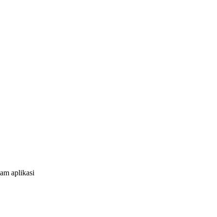
am aplikasi