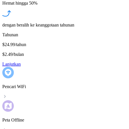
Hemat hingga
50%
dengan beralih ke keanggotaan tahunan
Tahunan
$24.99/tahun
$2.49
/
bulan
Lanjutkan
Pencari WiFi
Peta Offline