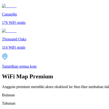
Camarillo
176
WiFi gratis
Thousand Oaks
114
WiFi gratis
Tampilkan semua kota
WiFi Map Premium
Anggota premium memiliki akses eksklusif ke fitur-fitur tambahan dal
Bulanan
Tahunan