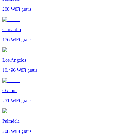
208
WiFi gratis
Camarillo
176
WiFi gratis
Los Angeles
10,496
WiFi gratis
Oxnard
251
WiFi gratis
Palmdale
208
WiFi gratis