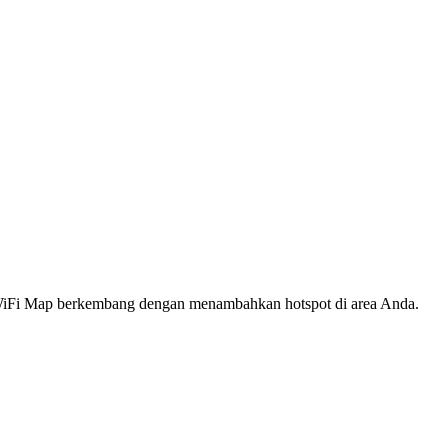
s WiFi Map berkembang dengan menambahkan hotspot di area Anda.