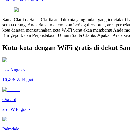
Santa Clarita
-
Santa Clarita adalah kota yang indah yang terletak d
semua orang. Anda dapat menemukan berbagai restoran, area perbela
kota dengan menggunakan peta Wi-Fi yang akan membantu Anda mene
Bridgeport, dan Perpustakaan Umum Santa Clarita. Apakah Anda seor
Kota-kota dengan WiFi gratis di dekat San
Los Angeles
10,496
WiFi gratis
Oxnard
251
WiFi gratis
Palmdale