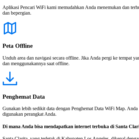
Aplikasi Pencari WiFi kami memudahkan Anda menemukan dan terhubun
dan bepergian.
Peta Offline
Unduh area dan navigasi secara offline. Jika Anda pergi ke tempat ya
dan menggunakannya saat offline.
Penghemat Data
Gunakan lebih sedikit data dengan Penghemat Data WiFi Map. Anda 
digunakan perangkat Anda.
Di mana Anda bisa mendapatkan internet terbuka di Santa Clar
Santa Clarita, yang terletak di Kabupaten Los Angeles, dikenal de