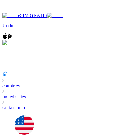
eSIM GRATIS
Unduh
countries
united states
santa clarita