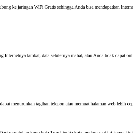
g ke jaringan WiFi Gratis sehingga Anda bisa mendapatkan Internet 
ng Internetnya lambat, data selulernya mahal, atau Anda tidak dapat on
dapat menurunkan tagihan telepon atau memuat halaman web lebih cep
. Dari reruntuhan kuno kota Troy hingga kota modern saat ini, tempat