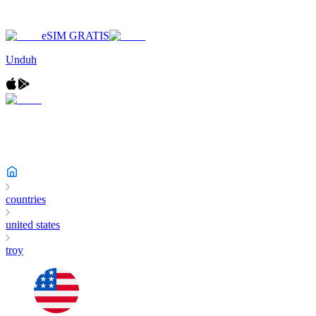
eSIM GRATIS
Unduh
countries
united states
troy