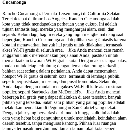
Cucamonga
Rancho Cucamonga: Permata Tersembunyi di California Selatan
Terletak tepat di timur Los Angeles, Rancho Cucamonga adalah
kota yang tidak mendapatkan perhatian yang cukup. Ini adalah
tujuan fantastis bagi mereka yang menghargai alam, seni, dan
sejarah. Belum lagi, bagi mereka yang ingin menghemat uang saat
bepergian, Rancho Cucamonga adalah pilihan yang fantastis karena
kota ini menawarkan banyak hal gratis untuk dilakukan, termasuk
akses Wi-Fi gratis di seluruh area. Jika Anda mencari cara ramah
anggaran untuk merencanakan perjalanan Anda, pastikan untuk
memanfaatkan tawaran Wi-Fi gratis kota. Dengan akses tanpa batas,
mudah untuk tetap terhubung dengan teman dan orang terkasih,
bahkan saat sedang dalam perjalanan. Anda dapat menemukan
hotspot Wi-Fi gratis di seluruh kota, termasuk di lembaga publik,
seperti perpustakaan, museum, dan pusat komunitas. Selain itu,
Anda dapat dengan mudah mengakses Wi-Fi di kafe atau restoran
populer, seperti Starbucks dan McDonald's. Jika Anda mencari
beberapa hal gratis yang dapat dilakukan di area tersebut, banyak
pilihan yang tersedia. Salah satu pilihan yang paling populer adalah
melakukan pendakian di Pegunungan San Gabriel yang dekat.
Dengan jalur yang bervariasi dari mudah hingga sulit, ini adalah
cara yang hebat bagi pengunjung untuk menjelajahi keindahan alam
daerah tersebut, tanpa menguras kantong. Pilihan luar ruangan
lainnya termasuk mengunjungi taman-taman lokal kota, seperti