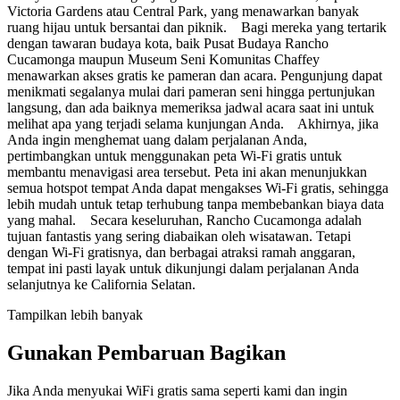
Victoria Gardens atau Central Park, yang menawarkan banyak
ruang hijau untuk bersantai dan piknik. Bagi mereka yang tertarik
dengan tawaran budaya kota, baik Pusat Budaya Rancho
Cucamonga maupun Museum Seni Komunitas Chaffey
menawarkan akses gratis ke pameran dan acara. Pengunjung dapat
menikmati segalanya mulai dari pameran seni hingga pertunjukan
langsung, dan ada baiknya memeriksa jadwal acara saat ini untuk
melihat apa yang terjadi selama kunjungan Anda. Akhirnya, jika
Anda ingin menghemat uang dalam perjalanan Anda,
pertimbangkan untuk menggunakan peta Wi-Fi gratis untuk
membantu menavigasi area tersebut. Peta ini akan menunjukkan
semua hotspot tempat Anda dapat mengakses Wi-Fi gratis, sehingga
lebih mudah untuk tetap terhubung tanpa membebankan biaya data
yang mahal. Secara keseluruhan, Rancho Cucamonga adalah
tujuan fantastis yang sering diabaikan oleh wisatawan. Tetapi
dengan Wi-Fi gratisnya, dan berbagai atraksi ramah anggaran,
tempat ini pasti layak untuk dikunjungi dalam perjalanan Anda
selanjutnya ke California Selatan.
Tampilkan lebih banyak
Gunakan Pembaruan Bagikan
Jika Anda menyukai WiFi gratis sama seperti kami dan ingin