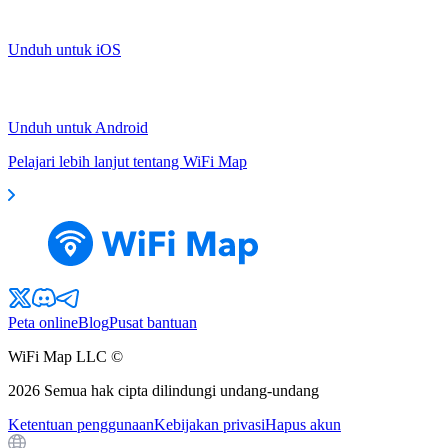
Unduh untuk iOS
Unduh untuk Android
Pelajari lebih lanjut tentang WiFi Map
Peta online
Blog
Pusat bantuan
WiFi Map LLC ©
2026
Semua hak cipta dilindungi undang-undang
Ketentuan penggunaan
Kebijakan privasi
Hapus akun