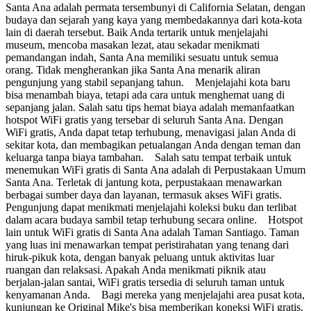
Santa Ana adalah permata tersembunyi di California Selatan, dengan
budaya dan sejarah yang kaya yang membedakannya dari kota-kota
lain di daerah tersebut. Baik Anda tertarik untuk menjelajahi
museum, mencoba masakan lezat, atau sekadar menikmati
pemandangan indah, Santa Ana memiliki sesuatu untuk semua
orang. Tidak mengherankan jika Santa Ana menarik aliran
pengunjung yang stabil sepanjang tahun. Menjelajahi kota baru
bisa menambah biaya, tetapi ada cara untuk menghemat uang di
sepanjang jalan. Salah satu tips hemat biaya adalah memanfaatkan
hotspot WiFi gratis yang tersebar di seluruh Santa Ana. Dengan
WiFi gratis, Anda dapat tetap terhubung, menavigasi jalan Anda di
sekitar kota, dan membagikan petualangan Anda dengan teman dan
keluarga tanpa biaya tambahan. Salah satu tempat terbaik untuk
menemukan WiFi gratis di Santa Ana adalah di Perpustakaan Umum
Santa Ana. Terletak di jantung kota, perpustakaan menawarkan
berbagai sumber daya dan layanan, termasuk akses WiFi gratis.
Pengunjung dapat menikmati menjelajahi koleksi buku dan terlibat
dalam acara budaya sambil tetap terhubung secara online. Hotspot
lain untuk WiFi gratis di Santa Ana adalah Taman Santiago. Taman
yang luas ini menawarkan tempat peristirahatan yang tenang dari
hiruk-pikuk kota, dengan banyak peluang untuk aktivitas luar
ruangan dan relaksasi. Apakah Anda menikmati piknik atau
berjalan-jalan santai, WiFi gratis tersedia di seluruh taman untuk
kenyamanan Anda. Bagi mereka yang menjelajahi area pusat kota,
kunjungan ke Original Mike's bisa memberikan koneksi WiFi gratis.