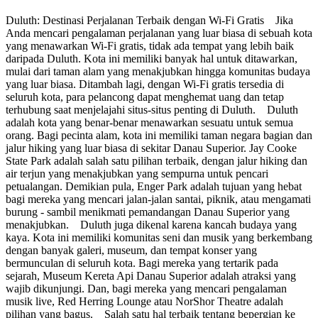
Duluth: Destinasi Perjalanan Terbaik dengan Wi-Fi Gratis Jika
Anda mencari pengalaman perjalanan yang luar biasa di sebuah kota
yang menawarkan Wi-Fi gratis, tidak ada tempat yang lebih baik
daripada Duluth. Kota ini memiliki banyak hal untuk ditawarkan,
mulai dari taman alam yang menakjubkan hingga komunitas budaya
yang luar biasa. Ditambah lagi, dengan Wi-Fi gratis tersedia di
seluruh kota, para pelancong dapat menghemat uang dan tetap
terhubung saat menjelajahi situs-situs penting di Duluth. Duluth
adalah kota yang benar-benar menawarkan sesuatu untuk semua
orang. Bagi pecinta alam, kota ini memiliki taman negara bagian dan
jalur hiking yang luar biasa di sekitar Danau Superior. Jay Cooke
State Park adalah salah satu pilihan terbaik, dengan jalur hiking dan
air terjun yang menakjubkan yang sempurna untuk pencari
petualangan. Demikian pula, Enger Park adalah tujuan yang hebat
bagi mereka yang mencari jalan-jalan santai, piknik, atau mengamati
burung - sambil menikmati pemandangan Danau Superior yang
menakjubkan. Duluth juga dikenal karena kancah budaya yang
kaya. Kota ini memiliki komunitas seni dan musik yang berkembang
dengan banyak galeri, museum, dan tempat konser yang
bermunculan di seluruh kota. Bagi mereka yang tertarik pada
sejarah, Museum Kereta Api Danau Superior adalah atraksi yang
wajib dikunjungi. Dan, bagi mereka yang mencari pengalaman
musik live, Red Herring Lounge atau NorShor Theatre adalah
pilihan yang bagus. Salah satu hal terbaik tentang bepergian ke