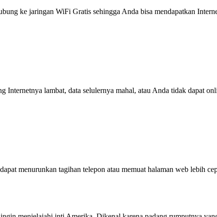
g ke jaringan WiFi Gratis sehingga Anda bisa mendapatkan Internet 
ng Internetnya lambat, data selulernya mahal, atau Anda tidak dapat on
dapat menurunkan tagihan telepon atau memuat halaman web lebih cep
g ingin menjelajahi inti Amerika. Dikenal karena padang rumputnya y