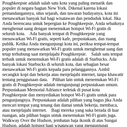
Poughkeepsie adalah salah satu kota yang paling menarik dan
populer di negara bagian New York. Dikenal karena lokasi
pemandangannya, situs sejarah, dan tawaran budayanya, kota ini
menawarkan banyak hal bagi wisatawan dan penduduk lokal. Jika
Anda berencana untuk bepergian ke Poughkeepsie, Anda sebaiknya
menghemat uang dengan menemukan hotspot Wi-Fi gratis di
seluruh kota. Ada banyak tempat di Poughkeepsie yang
menawarkan Wi-Fi gratis, seperti kafe, perpustakaan, dan ruang
publik. Ketika Anda mengunjungi kota ini, periksa tempat-tempat
populer yang menawarkan Wi-Fi gratis untuk menghemat uang dan
tetap terhubung saat menjelajahi Poughkeepsie. Salah satu tempat
terbaik untuk menemukan Wi-Fi gratis adalah di Starbucks. Ada
banyak lokasi Starbucks di seluruh kota, dan sebagian besar
menawarkan Wi-Fi gratis kepada para pelanggannya. Ambil
secangkir kopi dan bekerja atau menjelajahi internet, tanpa khawatir
tentang penggunaan data. Pilihan lain untuk menemukan Wi-Fi
gratis di Poughkeepsie adalah mengunjungi perpustakaan umum.
Perpustakaan Memorial Adriance terletak di pusat kota
Poughkeepsie dan menyediakan hotspot Wi-Fi gratis untuk para
pengunjungnya. Perpustakaan adalah pilihan yang bagus jika Anda
mencari tempat yang tenang dan damai untuk bekerja, membaca,
atau menjelajahi internet. Bagi mereka yang suka berada di luar
ruangan, ada pilihan bagus untuk menemukan Wi-Fi gratis juga.
Walkway Over the Hudson, jembatan baja ikonik di atas Sungai
Hudson, adalah hotspot bagi wisatawan yang mengunjungi