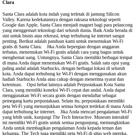
Clara
Santa Clara adalah kota indah yang terletak di jantung Silicon
Valley. Karena kedekatannya dengan raksasa teknologi seperti
Google dan Apple, Santa Clara menjadi magnet bagi para pelancong
yang menggemari teknologi dari seluruh dunia. Baik Anda berada di
sini untuk bisnis atau rekreasi, tetap terhubung ke internet sangat
penting. Berikut adalah panduan kami untuk menemukan Wi-Fi
gratis di Santa Clara. Jika Anda bepergian dengan anggaran
terbatas, menemukan Wi-Fi gratis adalah cara yang bagus untuk
menghemat uang. Untungnya, Santa Clara memiliki berbagai tempat
di mana Anda dapat menemukan Wi-Fi gratis. Salah satu opsi yang
paling andal adalah Starbucks, dengan berbagai lokasi di seluruh
kota. Anda dapat terhubung ke Wi-Fi dengan menggunakan akun
hadiah Starbucks Anda atau cukup dengan menerima syarat dan
ketentuan. Opsi hebat lainnya adalah Perpustakaan Kota Santa
Clara, yang memiliki koneksi Wi-Fi cepat dan andal. Anda dapat
menggunakan Wi-Fi secara gratis dengan mendaftar sebagai
pemegang kartu perpustakaan. Selain itu, perpustakaan memiliki
peta Wi-Fi yang menunjukkan semua hotspot terdekat di mana Anda
dapat terhubung ke internet. Jika Anda mencari pengalaman Wi-Fi
yang lebih unik, kunjungi The Tech Interactive. Museum interaktif
ini memiliki Wi-Fi gratis untuk semua pengunjung, memungkinkan
Anda untuk membagikan pengalaman Anda kepada teman dan
keluarga. The Tech juga memiliki peta Wi-Fi di situs web mereka,