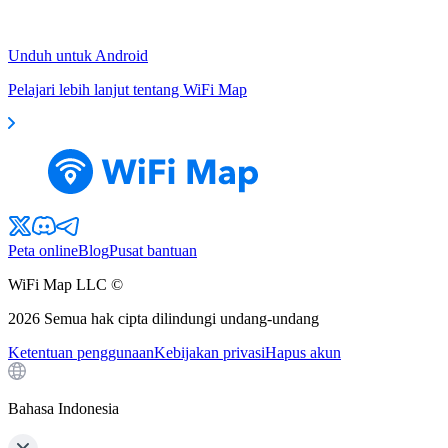
Unduh untuk Android
Pelajari lebih lanjut tentang WiFi Map
Peta online
Blog
Pusat bantuan
WiFi Map LLC ©
2026
Semua hak cipta dilindungi undang-undang
Ketentuan penggunaan
Kebijakan privasi
Hapus akun
Bahasa Indonesia