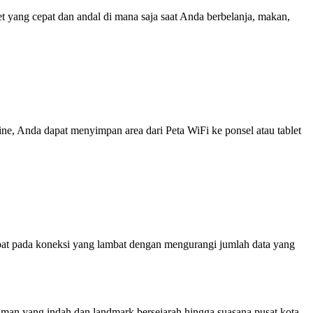
yang cepat dan andal di mana saja saat Anda berbelanja, makan,
line, Anda dapat menyimpan area dari Peta WiFi ke ponsel atau tablet
at pada koneksi yang lambat dengan mengurangi jumlah data yang
 taman yang indah dan landmark bersejarah hingga suasana pusat kota