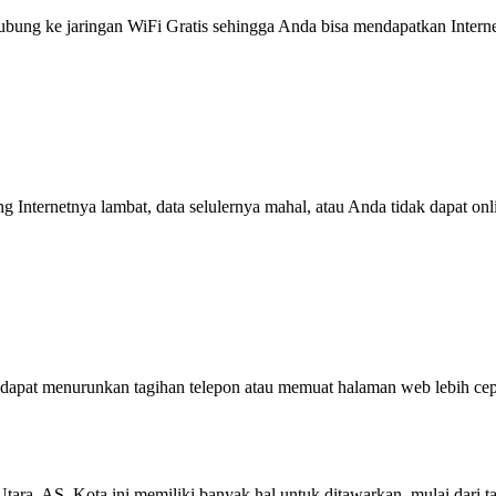
g ke jaringan WiFi Gratis sehingga Anda bisa mendapatkan Internet 
ng Internetnya lambat, data selulernya mahal, atau Anda tidak dapat on
dapat menurunkan tagihan telepon atau memuat halaman web lebih cep
 Utara, AS. Kota ini memiliki banyak hal untuk ditawarkan, mulai dari