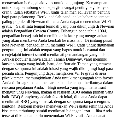
menawarkan berbagai aktivitas untuk pengunjung. Kemampuan
untuk tetap terhubung saat bepergian sangat penting bagi banyak
orang, itulah sebabnya Wi-Fi gratis telah menjadi layanan penting
bagi para pelancong. Berikut adalah panduan ke beberapa tempat
paling populer di Newnan di mana Anda dapat menemukan Wi-Fi
gratis. Salah satu tempat terindah yang bisa dikunjungi di Newnan
adalah Pengadilan Coweta County. Dibangun pada tahun 1904,
pengadilan bersejarah ini memiliki arsitektur yang mengesankan
yang akan membawa Anda kembali ke masa lalu. Di jantung pusat
kota Newnan, pengadilan ini memiliki Wi-Fi gratis untuk digunakan
pengunjung. Ini adalah tempat yang bagus untuk bersantai dan
menjelajahi internet sambil menikmati pemandangan yang indah.
Atraksi populer lainnya adalah Taman Dunaway, yang memiliki
lanskap bunga yang indah, batu, dan fitur air. Taman yang terawat
dengan sempurna ini adalah lokasi yang wajib dikunjungi bagi para
pecinta alam. Pengunjung dapat mengakses Wi-Fi gratis di area
piknik taman, memungkinkan Anda untuk mengunggah foto favorit
Anda di Instagram atau mencari arahan ke tempat berikutnya dalam
rencana perjalanan Anda. Bagi mereka yang ingin hemat saat
mengunjungi Newnan, makan di restoran BBQ adalah pilihan yang
baik. BBQ Sprayberry adalah favorit lokal, di mana Anda dapat
menikmati BBQ yang dimasak dengan sempurna tanpa menguras
kantong. Restoran mereka menawarkan Wi-Fi gratis sehingga Anda
bisa tetap terhubung sambil menikmati hidangan lezat. Jika Anda
tersesat di kota dan perlu menemukan Wi-Fi gratis, Anda dapat