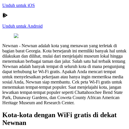
Unduh untuk iOS
Unduh untuk Android
Newnan
-
Newnan adalah kota yang menawan yang terletak di
bagian barat Georgia. Kota bersejarah ini memiliki banyak hal untuk
dilakukan dan dilihat, mulai dari menjelajahi museum lokal hingga
menemukan berbagai taman dan jalur. Salah satu hal terbaik tentang
Newnan adalah banyak tempat di seluruh kota di mana pengunjung
dapat terhubung ke Wi-Fi gratis. Apakah Anda mencari tempat
untuk menyelesaikan pekerjaan atau hanya ingin memeriksa media
sosial Anda, Newnan siap membantu. Cek peta Wi-Fi gratis untuk
menemukan tempat-tempat populer. Saat menjelajahi kota, jangan
lewatkan tempat-tempat populer seperti Chattahoochee Bend State
Park, Dunaway Gardens, dan Coweta County African American
Heritage Museum and Research Center.
Kota-kota dengan WiFi gratis di dekat
Newnan