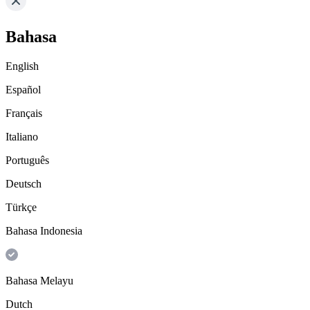
Bahasa
English
Español
Français
Italiano
Português
Deutsch
Türkçe
Bahasa Indonesia
Bahasa Melayu
Dutch