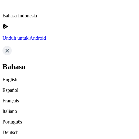
Bahasa Indonesia
Unduh untuk Android
Bahasa
English
Español
Français
Italiano
Português
Deutsch