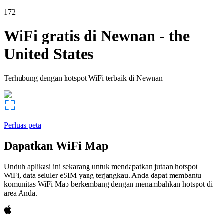
172
WiFi gratis di
Newnan
-
the
United States
Terhubung dengan hotspot WiFi terbaik di
Newnan
Perluas peta
Dapatkan WiFi Map
Unduh aplikasi ini sekarang untuk mendapatkan jutaan hotspot
WiFi, data seluler eSIM yang terjangkau. Anda dapat membantu
komunitas WiFi Map berkembang dengan menambahkan hotspot di
area Anda.