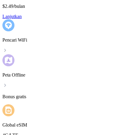
$2.49
/
bulan
Lanjutkan
Pencari WiFi
Peta Offline
Bonus gratis
Global eSIM