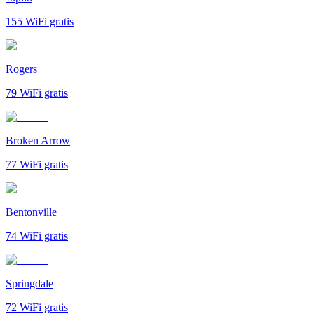
155
WiFi gratis
Rogers
79
WiFi gratis
Broken Arrow
77
WiFi gratis
Bentonville
74
WiFi gratis
Springdale
72
WiFi gratis