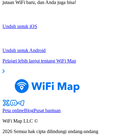
jutaan WiFi baru, dan Anda juga bisa!
Unduh untuk iOS
Unduh untuk Android
Pelajari lebih lanjut tentang WiFi Map
Peta online
Blog
Pusat bantuan
WiFi Map LLC ©
2026
Semua hak cipta dilindungi undang-undang