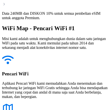
Data 240MB dan DISKON 10% untuk semua pembelian eSIM
untuk anggota Premium.
WiFi Map - Pencari WiFi #1
Misi kami adalah untuk menghubungkan dunia dalam satu jaringan
WiFi pada satu waktu. Kami memulai pada tahun 2014 dan
sekarang menjadi alat konektivitas internet nomor satu.
Pencari WiFi
Aplikasi Pencari WiFi kami memudahkan Anda menemukan dan
terhubung ke jaringan WiFi Gratis sehingga Anda bisa mendapatkan
Internet yang cepat dan andal di mana saja saat Anda berbelanja,
makan, dan bepergian.