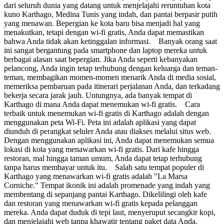
dari seluruh dunia yang datang untuk menjelajahi reruntuhan kota
kuno Karthago, Medina Tunis yang indah, dan pantai berpasir putih
yang menawan. Bepergian ke kota baru bisa menjadi hal yang
menakutkan, tetapi dengan wi-fi gratis, Anda dapat memastikan
bahwa Anda tidak akan ketinggalan informasi. Banyak orang saat
ini sangat bergantung pada smartphone dan laptop mereka untuk
berbagai alasan saat bepergian. Jika Anda seperti kebanyakan
pelancong, Anda ingin tetap terhubung dengan keluarga dan teman-
teman, membagikan momen-momen menarik Anda di media sosial,
memeriksa pembaruan pada itinerari perjalanan Anda, dan terkadang
bekerja secara jarak jauh. Untungnya, ada banyak tempat di
Karthago di mana Anda dapat menemukan wi-fi gratis. Cara
terbaik untuk menemukan wi-fi gratis di Karthago adalah dengan
menggunakan peta Wi-Fi. Peta ini adalah aplikasi yang dapat
diunduh di perangkat seluler Anda atau diakses melalui situs web.
Dengan menggunakan aplikasi ini, Anda dapat menemukan semua
lokasi di kota yang menawarkan wi-fi gratis. Dari kafe hingga
restoran, mal hingga taman umum, Anda dapat tetap terhubung
tanpa harus membayar untuk itu. Salah satu tempat populer di
Karthago yang menawarkan wi-fi gratis adalah "La Marsa
Corniche." Tempat ikonik ini adalah promenade yang indah yang
membentang di sepanjang pantai Karthago. Dikelilingi oleh kafe
dan restoran yang menawarkan wi-fi gratis kepada pelanggan
mereka. Anda dapat duduk di tepi laut, menyeruput secangkir kopi,
dan menjelajahi web tanpa khawatir tentang paket data Anda.