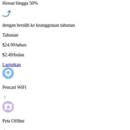
Hemat hingga
50%
dengan beralih ke keanggotaan tahunan
Tahunan
$24.99/tahun
$2.49
/
bulan
Lanjutkan
Pencari WiFi
Peta Offline