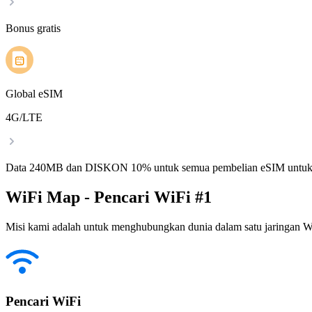
Bonus gratis
Global eSIM
4G/LTE
Data 240MB dan DISKON 10% untuk semua pembelian eSIM untuk
WiFi Map - Pencari WiFi #1
Misi kami adalah untuk menghubungkan dunia dalam satu jaringan WiF
Pencari WiFi