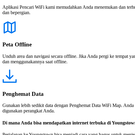
Aplikasi Pencari WiFi kami memudahkan Anda menemukan dan terhubun
dan bepergian.
Peta Offline
Unduh area dan navigasi secara offline. Jika Anda pergi ke tempat ya
dan menggunakannya saat offline.
Penghemat Data
Gunakan lebih sedikit data dengan Penghemat Data WiFi Map. Anda 
digunakan perangkat Anda.
Di mana Anda bisa mendapatkan internet terbuka di Youngstow
Perjalanan ke Youngstown bisa menjadi cara yang bagus untuk menje