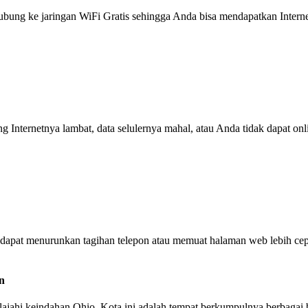
g ke jaringan WiFi Gratis sehingga Anda bisa mendapatkan Internet 
ng Internetnya lambat, data selulernya mahal, atau Anda tidak dapat on
dapat menurunkan tagihan telepon atau memuat halaman web lebih cep
n
lajahi keindahan Ohio. Kota ini adalah tempat berkumpulnya berbagai