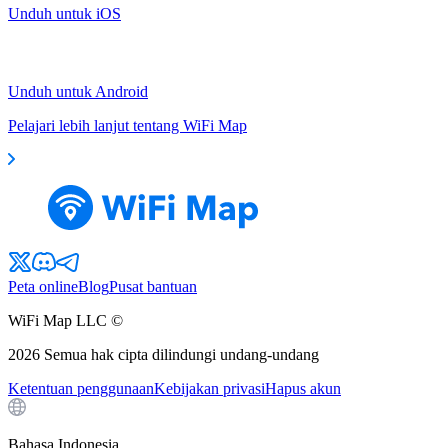
Unduh untuk iOS
Unduh untuk Android
Pelajari lebih lanjut tentang WiFi Map
Peta online
Blog
Pusat bantuan
WiFi Map LLC ©
2026
Semua hak cipta dilindungi undang-undang
Ketentuan penggunaan
Kebijakan privasi
Hapus akun
Bahasa Indonesia