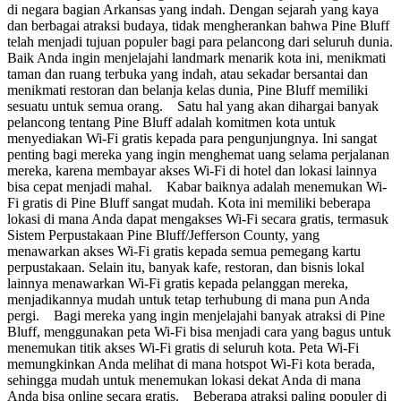
di negara bagian Arkansas yang indah. Dengan sejarah yang kaya
dan berbagai atraksi budaya, tidak mengherankan bahwa Pine Bluff
telah menjadi tujuan populer bagi para pelancong dari seluruh dunia.
Baik Anda ingin menjelajahi landmark menarik kota ini, menikmati
taman dan ruang terbuka yang indah, atau sekadar bersantai dan
menikmati restoran dan belanja kelas dunia, Pine Bluff memiliki
sesuatu untuk semua orang. Satu hal yang akan dihargai banyak
pelancong tentang Pine Bluff adalah komitmen kota untuk
menyediakan Wi-Fi gratis kepada para pengunjungnya. Ini sangat
penting bagi mereka yang ingin menghemat uang selama perjalanan
mereka, karena membayar akses Wi-Fi di hotel dan lokasi lainnya
bisa cepat menjadi mahal. Kabar baiknya adalah menemukan Wi-
Fi gratis di Pine Bluff sangat mudah. Kota ini memiliki beberapa
lokasi di mana Anda dapat mengakses Wi-Fi secara gratis, termasuk
Sistem Perpustakaan Pine Bluff/Jefferson County, yang
menawarkan akses Wi-Fi gratis kepada semua pemegang kartu
perpustakaan. Selain itu, banyak kafe, restoran, dan bisnis lokal
lainnya menawarkan Wi-Fi gratis kepada pelanggan mereka,
menjadikannya mudah untuk tetap terhubung di mana pun Anda
pergi. Bagi mereka yang ingin menjelajahi banyak atraksi di Pine
Bluff, menggunakan peta Wi-Fi bisa menjadi cara yang bagus untuk
menemukan titik akses Wi-Fi gratis di seluruh kota. Peta Wi-Fi
memungkinkan Anda melihat di mana hotspot Wi-Fi kota berada,
sehingga mudah untuk menemukan lokasi dekat Anda di mana
Anda bisa online secara gratis. Beberapa atraksi paling populer di