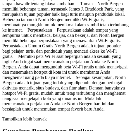
tanpa khawatir tentang biaya tambahan. Taman North Bergen
memiliki beberapa taman, termasuk James J. Braddock Park, yang
merupakan tujuan populer baik bagi turis maupun penduduk lokal.
Beberapa taman di North Bergen memiliki Wi-Fi gratis,
membuatnya mungkin untuk menikmati alam sambil tetap terhubung
ke internet. Perpustakaan Perpustakaan adalah tempat yang
sempurna untuk membaca, belajar, dan bekerja, dan North Bergen
memiliki beberapa perpustakaan yang menawarkan Wi-Fi gratis.
Perpustakaan Umum Gratis North Bergen adalah tujuan populer
bagi pelajar, turis, dan penduduk yang mencari akses ke Wi-Fi
gratis. Memiliki peta Wi-Fi saat bepergian adalah sesuatu yang
ingin Anda ingat saat merencanakan perjalanan Anda ke North
Bergen. Anda dapat mengunduh peta Wi-Fi gratis untuk menavigasi
dan menemukan hotspot di kota ini untuk membantu Anda
menghemat uang pada biaya internet. Sebagai kesimpulan, North
Bergen adalah tujuan yang indah yang dipenuhi dengan berbagai
aktivitas menarik, situs budaya, dan fitur alam. Dengan banyaknya
hotspot Wi-Fi gratis, mudah untuk tetap terhubung dan menghemat
uang saat menjelajahi kota yang dinamis ini. Mulailah
merencanakan perjalanan Anda ke North Bergen hari ini dan
bersiaplah untuk menemukan tempat favorit baru Anda.
Tampilkan lebih banyak