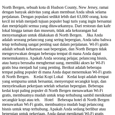
North Bergen, sebuah kota di Hudson County, New Jersey, ramai
dengan banyak aktivitas yang akan membuat Anda sibuk selama
perjalanan. Dengan populasi sedikit lebih dari 63,000 orang, kota
kecil ini telah menjadi tujuan populer bagi turis yang ingin bersantai
dan menjelajahi semua yang ditawarkannya. Dari restoran dan kafe
lokal hingga taman dan museum, tidak ada kekurangan hal
menyenangkan untuk dilakukan di North Bergen. Jika Anda
adalah seorang pelancong yang sering bepergian, Anda tahu bahwa
tetap terhubung sangat penting saat dalam perjalanan. Wi-Fi gratis
adalah sebuah keharusan saat bepergian, dan North Bergen tidak
mengecewakan dengan beberapa tempat di mana Anda dapat
menemukannya. Apakah Anda seorang pelajar, pelancong bisnis,
atau hanya berusaha menghemat uang, memiliki akses ke Wi-Fi
gratis bisa menjadi hal yang penting. Berikut adalah beberapa
tempat paling populer di mana Anda dapat menemukan Wi-Fi gratis
di North Bergen. Kedai Kopi Lokal Kedai kopi adalah tempat
yang sempurna untuk bersantai, menyeruput secangkir kopi, dan
menyelesaikan pekerjaan setelah seharian bepergian. Beberapa
kedai kopi paling populer di North Bergen menawarkan Wi-Fi
gratis, membuatnya mudah untuk tetap terhubung sambil menikmati
secangkir kopi atau teh. Hotel Beberapa hotel di North Bergen
menawarkan Wi-Fi gratis, membuatnya mudah bagi pelancong
bisnis untuk tetap terhubung. Apakah Anda sedang berlibur atau
bepergian untuk pekerjaan, Anda dapat menikmati Wi-Fi gratis