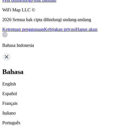
Peta online
Blog
Pusat bantuan
WiFi Map LLC ©
2026
Semua hak cipta dilindungi undang-undang
Ketentuan penggunaan
Kebijakan privasi
Hapus akun
Bahasa Indonesia
Bahasa
English
Español
Français
Italiano
Português