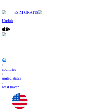
eSIM GRATIS
Unduh
countries
united states
west haven