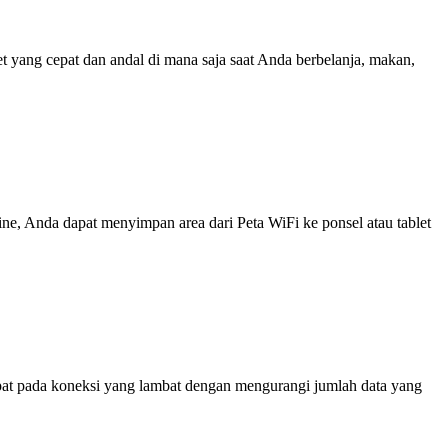
yang cepat dan andal di mana saja saat Anda berbelanja, makan,
line, Anda dapat menyimpan area dari Peta WiFi ke ponsel atau tablet
at pada koneksi yang lambat dengan mengurangi jumlah data yang