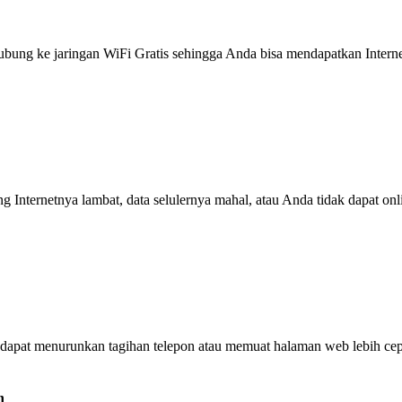
g ke jaringan WiFi Gratis sehingga Anda bisa mendapatkan Internet 
ng Internetnya lambat, data selulernya mahal, atau Anda tidak dapat on
dapat menurunkan tagihan telepon atau memuat halaman web lebih cep
n