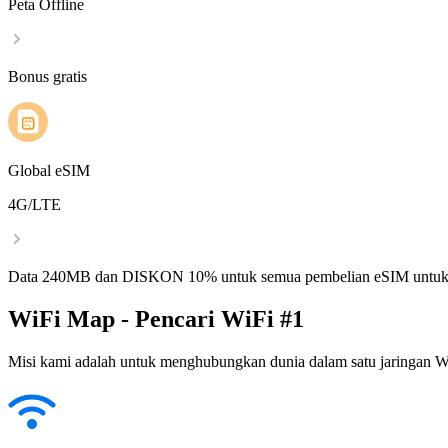
Peta Offline
Bonus gratis
Global eSIM
4G/LTE
Data 240MB dan DISKON 10% untuk semua pembelian eSIM untuk
WiFi Map - Pencari WiFi #1
Misi kami adalah untuk menghubungkan dunia dalam satu jaringan WiF