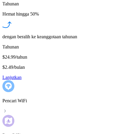
Tahunan
Hemat hingga
50%
dengan beralih ke keanggotaan tahunan
Tahunan
$24.99/tahun
$2.49
/
bulan
Lanjutkan
Pencari WiFi