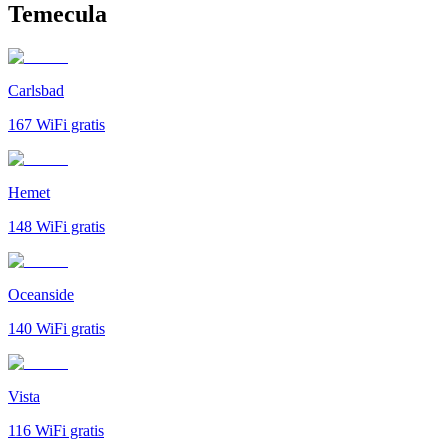
Temecula
Carlsbad
167
WiFi gratis
Hemet
148
WiFi gratis
Oceanside
140
WiFi gratis
Vista
116
WiFi gratis