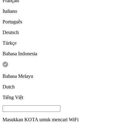
Français
Italiano
Português
Deutsch
Türkçe
Bahasa Indonesia
Bahasa Melayu
Dutch
Tiếng Việt
Masukkan
KOTA
untuk mencari WiFi