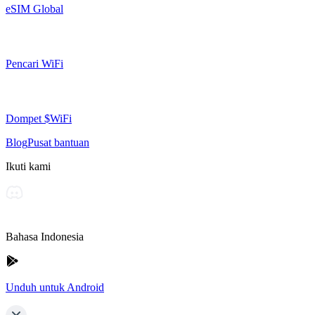
eSIM Global
Pencari WiFi
Dompet $WiFi
Blog
Pusat bantuan
Ikuti kami
Bahasa Indonesia
Unduh untuk Android