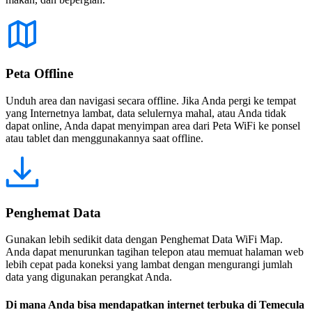
Peta Offline
Unduh area dan navigasi secara offline. Jika Anda pergi ke tempat
yang Internetnya lambat, data selulernya mahal, atau Anda tidak
dapat online, Anda dapat menyimpan area dari Peta WiFi ke ponsel
atau tablet dan menggunakannya saat offline.
Penghemat Data
Gunakan lebih sedikit data dengan Penghemat Data WiFi Map.
Anda dapat menurunkan tagihan telepon atau memuat halaman web
lebih cepat pada koneksi yang lambat dengan mengurangi jumlah
data yang digunakan perangkat Anda.
Di mana Anda bisa mendapatkan internet terbuka di Temecula