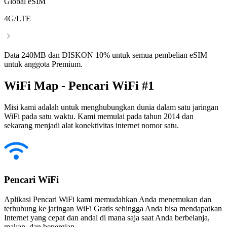
Global eSIM
4G/LTE
Data 240MB dan DISKON 10% untuk semua pembelian eSIM
untuk anggota Premium.
WiFi Map - Pencari WiFi #1
Misi kami adalah untuk menghubungkan dunia dalam satu jaringan
WiFi pada satu waktu. Kami memulai pada tahun 2014 dan
sekarang menjadi alat konektivitas internet nomor satu.
Pencari WiFi
Aplikasi Pencari WiFi kami memudahkan Anda menemukan dan
terhubung ke jaringan WiFi Gratis sehingga Anda bisa mendapatkan
Internet yang cepat dan andal di mana saja saat Anda berbelanja,
makan, dan bepergian.