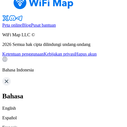
Peta online
Blog
Pusat bantuan
WiFi Map LLC ©
2026
Semua hak cipta dilindungi undang-undang
Ketentuan penggunaan
Kebijakan privasi
Hapus akun
Bahasa Indonesia
Bahasa
English
Español