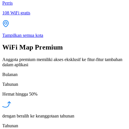
Perris
108
WiFi gratis
Tampilkan semua kota
WiFi Map Premium
Anggota premium memiliki akses eksklusif ke fitur-fitur tambahan
dalam aplikasi
Bulanan
Tahunan
Hemat hingga
50%
dengan beralih ke keanggotaan tahunan
Tahunan