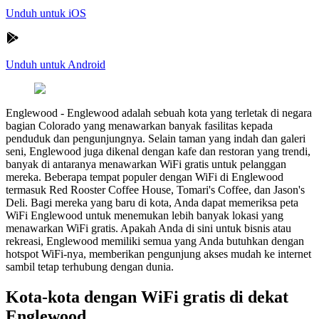
Unduh untuk iOS
Unduh untuk Android
Englewood
-
Englewood adalah sebuah kota yang terletak di negara
bagian Colorado yang menawarkan banyak fasilitas kepada
penduduk dan pengunjungnya. Selain taman yang indah dan galeri
seni, Englewood juga dikenal dengan kafe dan restoran yang trendi,
banyak di antaranya menawarkan WiFi gratis untuk pelanggan
mereka. Beberapa tempat populer dengan WiFi di Englewood
termasuk Red Rooster Coffee House, Tomari's Coffee, dan Jason's
Deli. Bagi mereka yang baru di kota, Anda dapat memeriksa peta
WiFi Englewood untuk menemukan lebih banyak lokasi yang
menawarkan WiFi gratis. Apakah Anda di sini untuk bisnis atau
rekreasi, Englewood memiliki semua yang Anda butuhkan dengan
hotspot WiFi-nya, memberikan pengunjung akses mudah ke internet
sambil tetap terhubung dengan dunia.
Kota-kota dengan WiFi gratis di dekat
Englewood