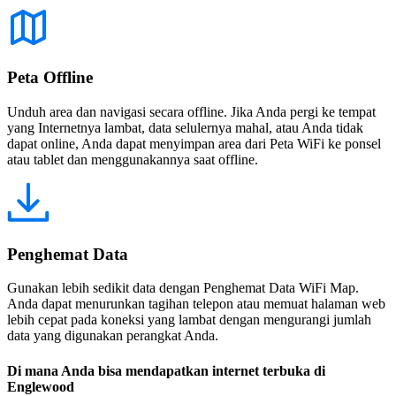
Peta Offline
Unduh area dan navigasi secara offline. Jika Anda pergi ke tempat
yang Internetnya lambat, data selulernya mahal, atau Anda tidak
dapat online, Anda dapat menyimpan area dari Peta WiFi ke ponsel
atau tablet dan menggunakannya saat offline.
Penghemat Data
Gunakan lebih sedikit data dengan Penghemat Data WiFi Map.
Anda dapat menurunkan tagihan telepon atau memuat halaman web
lebih cepat pada koneksi yang lambat dengan mengurangi jumlah
data yang digunakan perangkat Anda.
Di mana Anda bisa mendapatkan internet terbuka di
Englewood