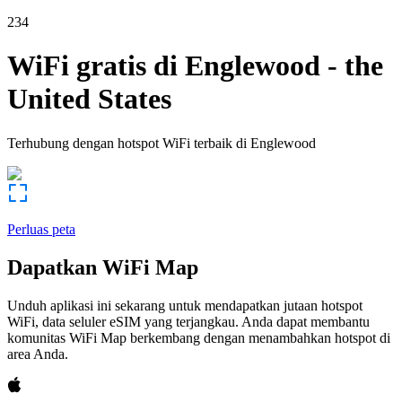
234
WiFi gratis di
Englewood
-
the
United States
Terhubung dengan hotspot WiFi terbaik di
Englewood
Perluas peta
Dapatkan WiFi Map
Unduh aplikasi ini sekarang untuk mendapatkan jutaan hotspot
WiFi, data seluler eSIM yang terjangkau. Anda dapat membantu
komunitas WiFi Map berkembang dengan menambahkan hotspot di
area Anda.