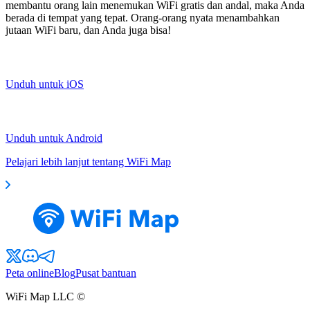
membantu orang lain menemukan WiFi gratis dan andal, maka Anda
berada di tempat yang tepat. Orang-orang nyata menambahkan
jutaan WiFi baru, dan Anda juga bisa!
Unduh untuk iOS
Unduh untuk Android
Pelajari lebih lanjut tentang WiFi Map
Peta online
Blog
Pusat bantuan
WiFi Map LLC ©