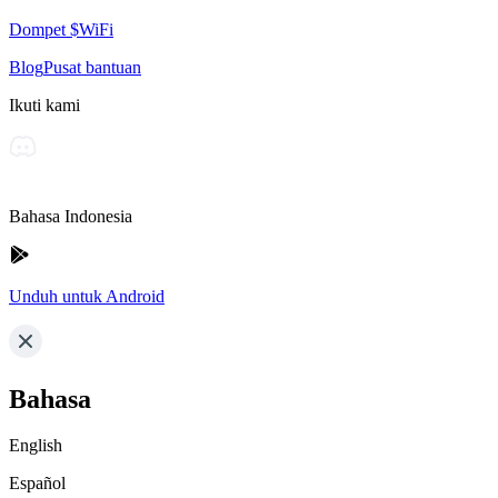
Dompet $WiFi
Blog
Pusat bantuan
Ikuti kami
Bahasa Indonesia
Unduh untuk Android
Bahasa
English
Español