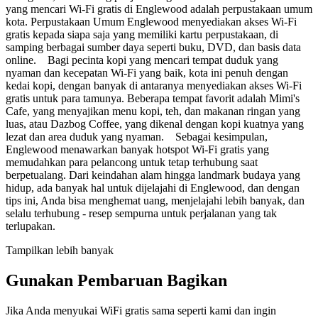
yang mencari Wi-Fi gratis di Englewood adalah perpustakaan umum
kota. Perpustakaan Umum Englewood menyediakan akses Wi-Fi
gratis kepada siapa saja yang memiliki kartu perpustakaan, di
samping berbagai sumber daya seperti buku, DVD, dan basis data
online. Bagi pecinta kopi yang mencari tempat duduk yang
nyaman dan kecepatan Wi-Fi yang baik, kota ini penuh dengan
kedai kopi, dengan banyak di antaranya menyediakan akses Wi-Fi
gratis untuk para tamunya. Beberapa tempat favorit adalah Mimi's
Cafe, yang menyajikan menu kopi, teh, dan makanan ringan yang
luas, atau Dazbog Coffee, yang dikenal dengan kopi kuatnya yang
lezat dan area duduk yang nyaman. Sebagai kesimpulan,
Englewood menawarkan banyak hotspot Wi-Fi gratis yang
memudahkan para pelancong untuk tetap terhubung saat
berpetualang. Dari keindahan alam hingga landmark budaya yang
hidup, ada banyak hal untuk dijelajahi di Englewood, dan dengan
tips ini, Anda bisa menghemat uang, menjelajahi lebih banyak, dan
selalu terhubung - resep sempurna untuk perjalanan yang tak
terlupakan.
Tampilkan lebih banyak
Gunakan Pembaruan Bagikan
Jika Anda menyukai WiFi gratis sama seperti kami dan ingin