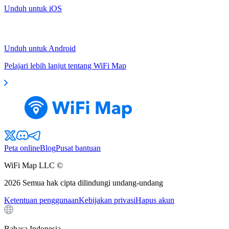
Unduh untuk iOS
Unduh untuk Android
Pelajari lebih lanjut tentang WiFi Map
Peta online
Blog
Pusat bantuan
WiFi Map LLC ©
2026
Semua hak cipta dilindungi undang-undang
Ketentuan penggunaan
Kebijakan privasi
Hapus akun
Bahasa Indonesia