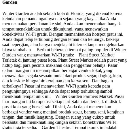
Garden
Winter Garden adalah sebuah kota di Florida, yang dikenal karena
keindahan pemandangannya dan sejarah yang kaya. Jika Anda
merencanakan perjalanan ke sini, Anda akan menemukan banyak
tempat menakjubkan untuk dikunjungi, yang menawarkan
konektivitas Wi-Fi gratis. Dengan memanfaatkan hotspot gratis ini,
Anda dapat tetap terhubung dengan teman dan keluarga, bekerja
saat bepergian, atau hanya menjelajahi internet tanpa mengeluarkan
biaya tambahan. Berikut beberapa tempat paling populer di Winter
Garden yang menawarkan Wi-Fi gratis: Plant Street Market:
Terletak di jantung pusat kota, Plant Street Market adalah pusat yang
hidup bagi para pecinta makanan dan penggemar belanja. Pasar
dalam ruangan ini menampilkan berbagai vendor lokal, yang
menawarkan segala sesuatu mulai dari produk segar, daging, keju,
dan kue-kue hingga bir kerajinan dan karya seni. Dan bagian
terbaiknya? Pasar ini menawarkan Wi-Fi gratis kepada para
pengunjungnya sehingga Anda dapat tetap terhubung sambil
menikmati tempat unik ini. Winter Garden Farmers Market: Pasar
luar ruangan ini beroperasi setiap hari Sabtu dan terletak di distrik
pusat kota yang bersejarah. Di sini, Anda dapat menemukan
berbagai vendor yang menjual produk segar, barang seni, kerajinan
tangan, dan musik langsung. Dengan ruang yang cukup untuk
bersantai dan menikmati lingkungan sekitar, konektivitas Wi-Fi
gratis juga tersedia. Garden Theatre: Tempat ikonik ini adalah