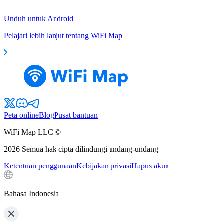
Unduh untuk Android
Pelajari lebih lanjut tentang WiFi Map
Peta online
Blog
Pusat bantuan
WiFi Map LLC ©
2026
Semua hak cipta dilindungi undang-undang
Ketentuan penggunaan
Kebijakan privasi
Hapus akun
Bahasa Indonesia