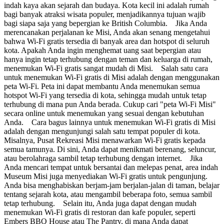
indah kaya akan sejarah dan budaya. Kota kecil ini adalah rumah
bagi banyak atraksi wisata populer, menjadikannya tujuan wajib
bagi siapa saja yang bepergian ke British Columbia. Jika Anda
merencanakan perjalanan ke Misi, Anda akan senang mengetahui
bahwa Wi-Fi gratis tersedia di banyak area dan hotspot di seluruh
kota. Apakah Anda ingin menghemat uang saat bepergian atau
hanya ingin tetap terhubung dengan teman dan keluarga di rumah,
menemukan Wi-Fi gratis sangat mudah di Misi. Salah satu cara
untuk menemukan Wi-Fi gratis di Misi adalah dengan menggunakan
peta Wi-Fi. Peta ini dapat membantu Anda menemukan semua
hotspot Wi-Fi yang tersedia di kota, sehingga mudah untuk tetap
terhubung di mana pun Anda berada. Cukup cari "peta Wi-Fi Misi"
secara online untuk menemukan yang sesuai dengan kebutuhan
Anda. Cara bagus lainnya untuk menemukan Wi-Fi gratis di Misi
adalah dengan mengunjungi salah satu tempat populer di kota.
Misalnya, Pusat Rekreasi Misi menawarkan Wi-Fi gratis kepada
semua tamunya. Di sini, Anda dapat menikmati berenang, seluncur,
atau berolahraga sambil tetap terhubung dengan internet. Jika
Anda mencari tempat untuk bersantai dan melepas penat, area indah
Museum Misi juga menyediakan Wi-Fi gratis untuk pengunjung.
Anda bisa menghabiskan berjam-jam berjalan-jalan di taman, belajar
tentang sejarah kota, atau mengambil beberapa foto, semua sambil
tetap terhubung. Selain itu, Anda juga dapat dengan mudah
menemukan Wi-Fi gratis di restoran dan kafe populer, seperti
Embers BBQ House atau The Pantry, di mana Anda dapat