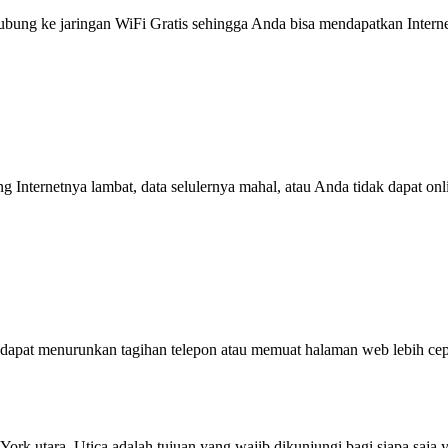
g ke jaringan WiFi Gratis sehingga Anda bisa mendapatkan Internet 
ng Internetnya lambat, data selulernya mahal, atau Anda tidak dapat on
dapat menurunkan tagihan telepon atau memuat halaman web lebih cep
York utara. Utica adalah tujuan yang wajib dikunjungi bagi siapa saja