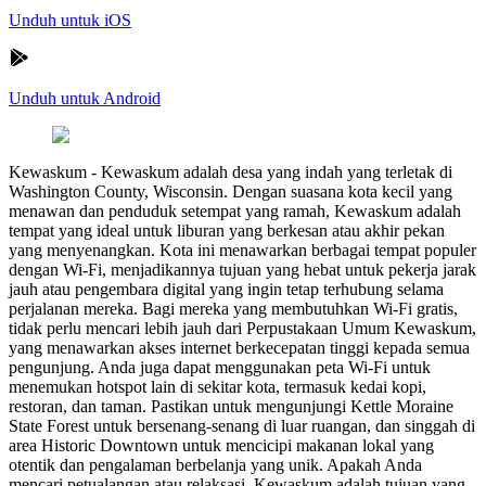
Unduh untuk iOS
Unduh untuk Android
Kewaskum
-
Kewaskum adalah desa yang indah yang terletak di
Washington County, Wisconsin. Dengan suasana kota kecil yang
menawan dan penduduk setempat yang ramah, Kewaskum adalah
tempat yang ideal untuk liburan yang berkesan atau akhir pekan
yang menyenangkan. Kota ini menawarkan berbagai tempat populer
dengan Wi-Fi, menjadikannya tujuan yang hebat untuk pekerja jarak
jauh atau pengembara digital yang ingin tetap terhubung selama
perjalanan mereka. Bagi mereka yang membutuhkan Wi-Fi gratis,
tidak perlu mencari lebih jauh dari Perpustakaan Umum Kewaskum,
yang menawarkan akses internet berkecepatan tinggi kepada semua
pengunjung. Anda juga dapat menggunakan peta Wi-Fi untuk
menemukan hotspot lain di sekitar kota, termasuk kedai kopi,
restoran, dan taman. Pastikan untuk mengunjungi Kettle Moraine
State Forest untuk bersenang-senang di luar ruangan, dan singgah di
area Historic Downtown untuk mencicipi makanan lokal yang
otentik dan pengalaman berbelanja yang unik. Apakah Anda
mencari petualangan atau relaksasi, Kewaskum adalah tujuan yang