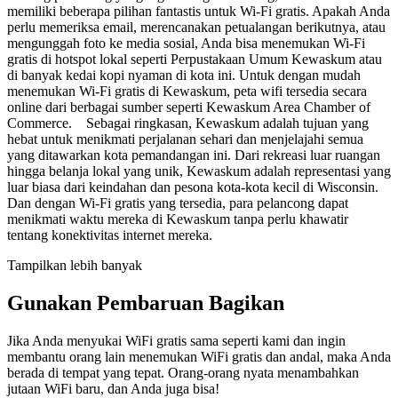
memiliki beberapa pilihan fantastis untuk Wi-Fi gratis. Apakah Anda
perlu memeriksa email, merencanakan petualangan berikutnya, atau
mengunggah foto ke media sosial, Anda bisa menemukan Wi-Fi
gratis di hotspot lokal seperti Perpustakaan Umum Kewaskum atau
di banyak kedai kopi nyaman di kota ini. Untuk dengan mudah
menemukan Wi-Fi gratis di Kewaskum, peta wifi tersedia secara
online dari berbagai sumber seperti Kewaskum Area Chamber of
Commerce. Sebagai ringkasan, Kewaskum adalah tujuan yang
hebat untuk menikmati perjalanan sehari dan menjelajahi semua
yang ditawarkan kota pemandangan ini. Dari rekreasi luar ruangan
hingga belanja lokal yang unik, Kewaskum adalah representasi yang
luar biasa dari keindahan dan pesona kota-kota kecil di Wisconsin.
Dan dengan Wi-Fi gratis yang tersedia, para pelancong dapat
menikmati waktu mereka di Kewaskum tanpa perlu khawatir
tentang konektivitas internet mereka.
Tampilkan lebih banyak
Gunakan Pembaruan Bagikan
Jika Anda menyukai WiFi gratis sama seperti kami dan ingin
membantu orang lain menemukan WiFi gratis dan andal, maka Anda
berada di tempat yang tepat. Orang-orang nyata menambahkan
jutaan WiFi baru, dan Anda juga bisa!