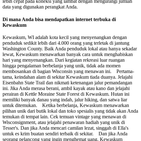
lebih cepat pada koneksi yang lambat dengan mengurangi jumlah
data yang digunakan perangkat Anda.
Di mana Anda bisa mendapatkan internet terbuka di
Kewaskum
Kewaskum, WI adalah kota kecil yang menyenangkan dengan
penduduk sedikit lebih dari 4.000 orang yang terletak di jantung
Washington County. Baik Anda penduduk lokal atau hanya sekadar
lewat, Kewaskum menawarkan banyak cara untuk menghabiskan
hari yang menyenangkan. Dari kegiatan rekreasi luar ruangan
hingga pengalaman berbelanja yang unik, tidak ada momen
membosankan di bagian Wisconsin yang menawan ini. Pertama-
tama, keindahan alam di sekitar Kewaskum tiada duanya. Jelajahi
Eisenbahn State Trail dan nikmati ketenangan jalur pemandangan
ini. Jika Anda merasa berani, ambil kayak atau kano dan jelajahi
perairan di Kettle Moraine State Forest di Kewaskum. Hutan ini
memiliki banyak danau yang indah, jalur hiking, dan satwa liar
untuk ditemukan. Ketika berbelanja, Kewaskum menawarkan
pilihan unik dari butik lokal dan toko spesialis yang tidak akan Anda
temukan di tempat lain. Cek temuan vintage yang menawan di
Wisconsignment, atau jelajahi penawaran hadiah yang unik di
Tesser's. Dan jika Anda mencari camilan lezat, singgah di Ella's
untuk es krim buatan sendiri terbaik di sekitar. Dan jika Anda
seorang pelancong yang ingin menghemat uang, Kewaskum