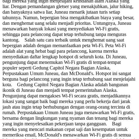
bagi mereka yang ingin menjelajahi keindahan alam Alaska yang
liar. Dengan pemandangan gletser yang menakjubkan, jalur hiking,
dan banyaknya satwa liar, Juneau menarik jutaan turis setiap
tahunnya. Namun, bepergian bisa mengakibatkan biaya yang besar,
dan menghemat uang selalu menjadi prioritas. Untungnya, Juneau
menawarkan banyak lokasi yang menyediakan Wi-Fi gratis,
sehingga para pelancong dapat tetap terhubung tanpa menguras
kantong. Salah satu cara terbaik untuk menghemat uang saat
bepergian adalah dengan memanfaatkan peta Wi-Fi. Peta Wi-Fi
adalah alat yang hebat bagi para pelancong, karena mereka
menyediakan daftar lengkap hotspot di seluruh kota. Di Juneau,
pengunjung dapat menemukan Wi-Fi gratis di tempat-tempat
populer seperti Gedung Capitol Negara Bagian Alaska,
Perpustakaan Umum Juneau, dan McDonald's. Hotspot ini sangat
berguna bagi pelancong yang ingin tetap terhubung saat menjelajahi
kota. Gedung Capitol Negara Bagian Alaska adalah bangunan
ikonik di Juneau dan menjadi tempat pemerintahan Alaska.
Pengunjung dapat mengakses Wi-Fi secara gratis, menjadikannya
lokasi yang sangat baik bagi mereka yang perlu bekerja dari jarak
jauh atau ingin tetap berhubungan dengan orang-orang tercinta di
rumah. Perpustakaan Umum Juneau juga menawarkan Wi-Fi gratis,
bersama dengan lingkungan yang nyaman dan tenang bagi mereka
yang ingin menyelesaikan pekerjaan tanpa gangguan. Bagi
mereka yang mencari makanan cepat saji dan kesempatan untuk
memeriksa email, McDonald's menawarkan Wi-Fi gratis di semua